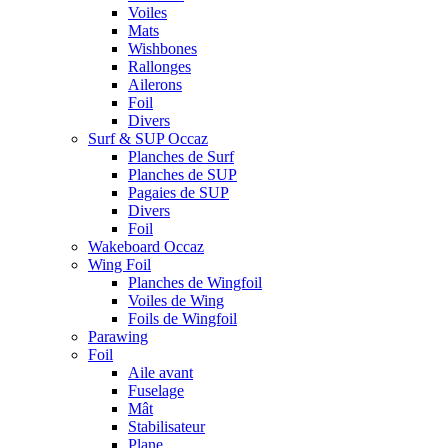
Voiles
Mats
Wishbones
Rallonges
Ailerons
Foil
Divers
Surf & SUP Occaz
Planches de Surf
Planches de SUP
Pagaies de SUP
Divers
Foil
Wakeboard Occaz
Wing Foil
Planches de Wingfoil
Voiles de Wing
Foils de Wingfoil
Parawing
Foil
Aile avant
Fuselage
Mât
Stabilisateur
Plane