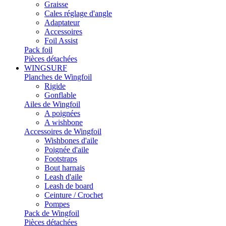
Graisse
Cales réglage d'angle
Adaptateur
Accessoires
Foil Assist
Pack foil
Pièces détachées
WINGSURF
Planches de Wingfoil
Rigide
Gonflable
Ailes de Wingfoil
A poignées
A wishbone
Accessoires de Wingfoil
Wishbones d'aile
Poignée d'aile
Footstraps
Bout harnais
Leash d'aile
Leash de board
Ceinture / Crochet
Pompes
Pack de Wingfoil
Pièces détachées