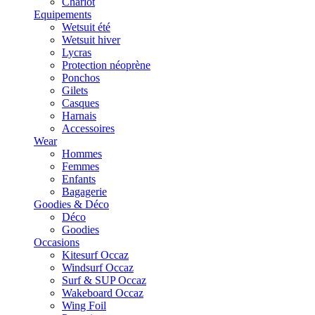
Chariot
Equipements
Wetsuit été
Wetsuit hiver
Lycras
Protection néoprène
Ponchos
Gilets
Casques
Harnais
Accessoires
Wear
Hommes
Femmes
Enfants
Bagagerie
Goodies & Déco
Déco
Goodies
Occasions
Kitesurf Occaz
Windsurf Occaz
Surf & SUP Occaz
Wakeboard Occaz
Wing Foil