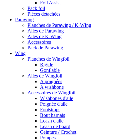
Foil Assist
Pack foil
Pièces détachées
Parawing
Planches de Parawing / K-WIng
Ailes de Parawing
Ailes de K-WIng
Accessoires
Pack de Parawing
Wing
Planches de Wingfoil
Rigide
Gonflable
Ailes de Wingfoil
A poignées
A wishbone
Accessoires de Wingfoil
Wishbones d'aile
Poignée d'aile
Footstraps
Bout harnais
Leash d'aile
Leash de board
Ceinture / Crochet
Pompes