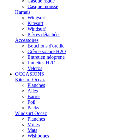
Casque rigide
Casque mousse
Harnais
Wingsurf
Kitesurf
Windsurf
Pièces détachées
Accessoires
Bouchons d'oreille
Crème solaire H2O
Entretien néoprène
Lunettes H2O
Velcros
OCCASIONS
Kitesurf Occaz
Planches
Ailes
Barres
Foil
Packs
Windsurf Occaz
Planches
Voiles
Mats
Wishbones