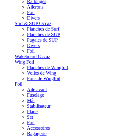
Rallonges
Ailerons
Foil
Divers
Surf & SUP Occaz
Planches de Surf
Planches de SUP
Pagaies de SUP
Divers
Foil
Wakeboard Occaz
Wing Foil
Planches de Wingfoil
Voiles de Wing
Foils de Wingfoil
Foil
Aile avant
Fuselage
Mât
Stabilisateur
Plane
Set
Foil
Accessoires
Bagagerie