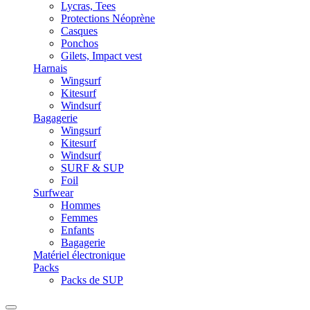
Lycras, Tees
Protections Néoprène
Casques
Ponchos
Gilets, Impact vest
Harnais
Wingsurf
Kitesurf
Windsurf
Bagagerie
Wingsurf
Kitesurf
Windsurf
SURF & SUP
Foil
Surfwear
Hommes
Femmes
Enfants
Bagagerie
Matériel électronique
Packs
Packs de SUP