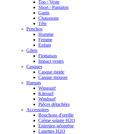
Top / Veste
Short / Pantalon
Gants
Chaussons
Tête
Ponchos
Homme
Femme
Enfant
Gilets
Flottaison
Impact vestes
Casques
Casque rigide
Casque mousse
Harnais
Wingsurf
Kitesurf
Windsurf
Pièces détachées
Accessoires
Bouchons d'oreille
Crème solaire H2O
Entretien néoprène
Lunettes H2O