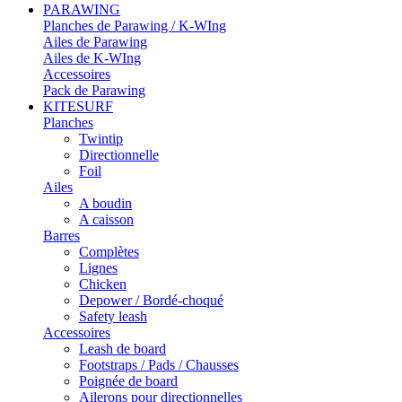
PARAWING
Planches de Parawing / K-WIng
Ailes de Parawing
Ailes de K-WIng
Accessoires
Pack de Parawing
KITESURF
Planches
Twintip
Directionnelle
Foil
Ailes
A boudin
A caisson
Barres
Complètes
Lignes
Chicken
Depower / Bordé-choqué
Safety leash
Accessoires
Leash de board
Footstraps / Pads / Chausses
Poignée de board
Ailerons pour directionnelles