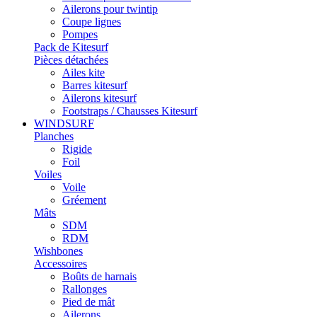
Ailerons pour twintip
Coupe lignes
Pompes
Pack de Kitesurf
Pièces détachées
Ailes kite
Barres kitesurf
Ailerons kitesurf
Footstraps / Chausses Kitesurf
WINDSURF
Planches
Rigide
Foil
Voiles
Voile
Gréement
Mâts
SDM
RDM
Wishbones
Accessoires
Boûts de harnais
Rallonges
Pied de mât
Ailerons