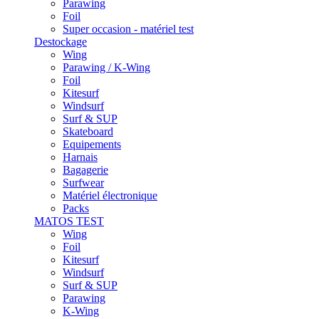
Parawing
Foil
Super occasion - matériel test
Destockage
Wing
Parawing / K-Wing
Foil
Kitesurf
Windsurf
Surf & SUP
Skateboard
Equipements
Harnais
Bagagerie
Surfwear
Matériel électronique
Packs
MATOS TEST
Wing
Foil
Kitesurf
Windsurf
Surf & SUP
Parawing
K-Wing