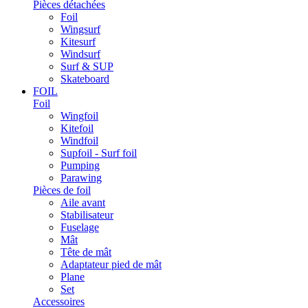
Pièces détachées
Foil
Wingsurf
Kitesurf
Windsurf
Surf & SUP
Skateboard
FOIL
Foil
Wingfoil
Kitefoil
Windfoil
Supfoil - Surf foil
Pumping
Parawing
Pièces de foil
Aile avant
Stabilisateur
Fuselage
Mât
Tête de mât
Adaptateur pied de mât
Plane
Set
Accessoires