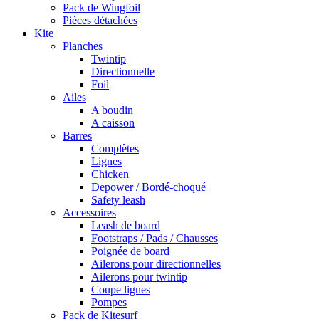
Pack de Wingfoil
Pièces détachées
Kite
Planches
Twintip
Directionnelle
Foil
Ailes
A boudin
A caisson
Barres
Complètes
Lignes
Chicken
Depower / Bordé-choqué
Safety leash
Accessoires
Leash de board
Footstraps / Pads / Chausses
Poignée de board
Ailerons pour directionnelles
Ailerons pour twintip
Coupe lignes
Pompes
Pack de Kitesurf