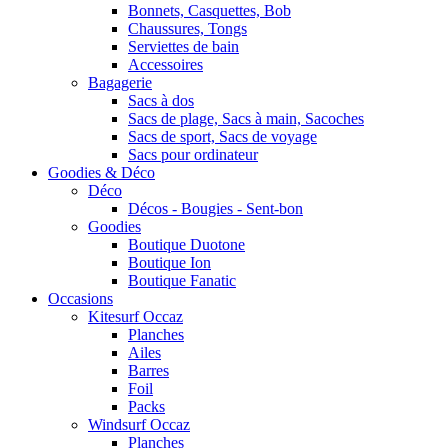
Bonnets, Casquettes, Bob
Chaussures, Tongs
Serviettes de bain
Accessoires
Bagagerie
Sacs à dos
Sacs de plage, Sacs à main, Sacoches
Sacs de sport, Sacs de voyage
Sacs pour ordinateur
Goodies & Déco
Déco
Décos - Bougies - Sent-bon
Goodies
Boutique Duotone
Boutique Ion
Boutique Fanatic
Occasions
Kitesurf Occaz
Planches
Ailes
Barres
Foil
Packs
Windsurf Occaz
Planches