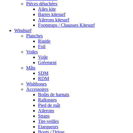
Pièces détachées
Ailes kite
Barres kitesurf
Ailerons kitesurf
Footstraps / Chausses Kitesurf
Windsurf
Planches
Rigide
Foil
Voiles
Voile
Gréement
Mâts
SDM
RDM
Wishbones
Accessoires
Boûts de harnais
Rallonges
Pied de mât
Ailerons
Straps
Tire-veilles
Etarqueurs
Bouts / Drisse