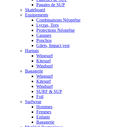
Pagaies de SUP
Skateboard
Equipements
Combinaisons Néoprène
Lycras, Tees
Protections Néoprène
Casques
Ponchos
Gilets, Impact vest
Harnais
Wingsurf
Kitesurf
Windsurf
Bagagerie
Wingsurf
Kitesurf
Windsurf
SURF & SUP
Foil
Surfwear
Hommes
Femmes
Enfants
Bagagerie