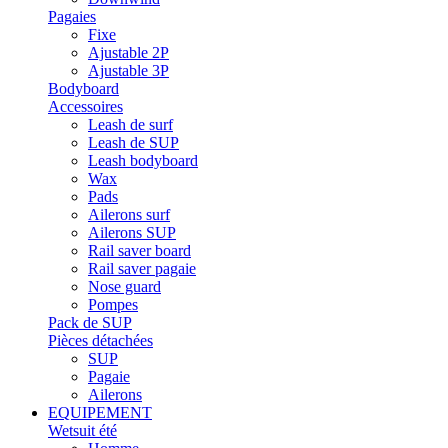
Pagaies
Fixe
Ajustable 2P
Ajustable 3P
Bodyboard
Accessoires
Leash de surf
Leash de SUP
Leash bodyboard
Wax
Pads
Ailerons surf
Ailerons SUP
Rail saver board
Rail saver pagaie
Nose guard
Pompes
Pack de SUP
Pièces détachées
SUP
Pagaie
Ailerons
EQUIPEMENT
Wetsuit été