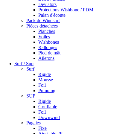
Deviators
Protections Wishbone / PDM
Palan d'écoute
Pack de Windsurf
Pièces détachées
Planches
Voiles
Wishbones
Rallonges
Pied de mât
Ailerons
Surf / Sup
Surf
Rigide
Mousse
Foil
Pumping
SUP
Rigide
Gonflable
Foil
Downwind
Pagaies
Fixe
Ajustable 2P