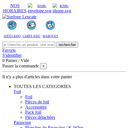
NOS
HORAIRES
IDÉES KDO
CARTE KDO
MARQUES
rechercher
Favoris
S'identifier
0
Panier
/
Vide
Passer la commande
×
Il n'y a plus d'articles dans votre panier
TOUTES LES CATEGORIES
Foil
Foil
Pièces de foil
Accessoires
Pack foil
Pièces détachées
Parawing
Planches de Parawing / K-WIng