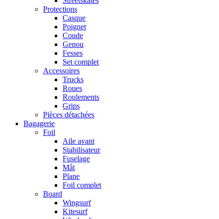
Streetskates
Protections
Casque
Poignet
Coude
Genou
Fesses
Set complet
Accessoires
Trucks
Roues
Roulements
Grips
Pièces détachées
Bagagerie
Foil
Aile avant
Stabilisateur
Fuselage
Mât
Plane
Foil complet
Board
Wingsurf
Kitesurf