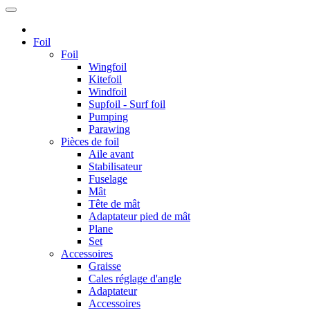
Foil
Foil
Wingfoil
Kitefoil
Windfoil
Supfoil - Surf foil
Pumping
Parawing
Pièces de foil
Aile avant
Stabilisateur
Fuselage
Mât
Tête de mât
Adaptateur pied de mât
Plane
Set
Accessoires
Graisse
Cales réglage d'angle
Adaptateur
Accessoires