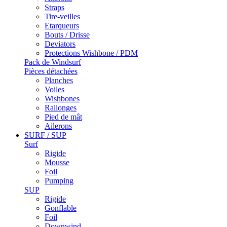
Straps
Tire-veilles
Etarqueurs
Bouts / Drisse
Deviators
Protections Wishbone / PDM
Pack de Windsurf
Pièces détachées
Planches
Voiles
Wishbones
Rallonges
Pied de mât
Ailerons
SURF / SUP
Surf
Rigide
Mousse
Foil
Pumping
SUP
Rigide
Gonflable
Foil
Downwind