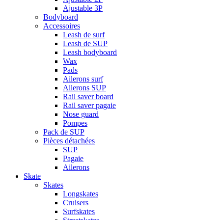
Ajustable 3P
Bodyboard
Accessoires
Leash de surf
Leash de SUP
Leash bodyboard
Wax
Pads
Ailerons surf
Ailerons SUP
Rail saver board
Rail saver pagaie
Nose guard
Pompes
Pack de SUP
Pièces détachées
SUP
Pagaie
Ailerons
Skate
Skates
Longskates
Cruisers
Surfskates