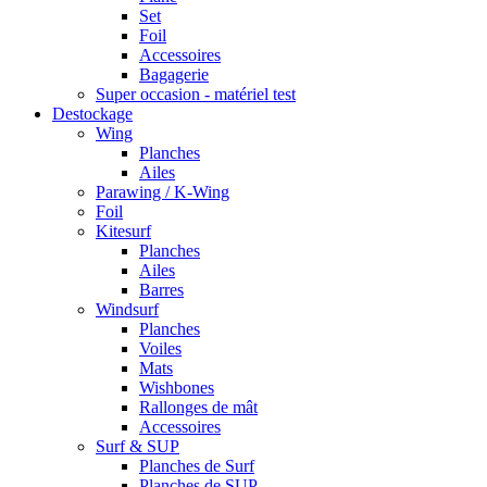
Set
Foil
Accessoires
Bagagerie
Super occasion - matériel test
Destockage
Wing
Planches
Ailes
Parawing / K-Wing
Foil
Kitesurf
Planches
Ailes
Barres
Windsurf
Planches
Voiles
Mats
Wishbones
Rallonges de mât
Accessoires
Surf & SUP
Planches de Surf
Planches de SUP