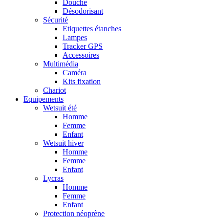
Douche
Désodorisant
Sécurité
Etiquettes étanches
Lampes
Tracker GPS
Accessoires
Multimédia
Caméra
Kits fixation
Chariot
Equipements
Wetsuit été
Homme
Femme
Enfant
Wetsuit hiver
Homme
Femme
Enfant
Lycras
Homme
Femme
Enfant
Protection néoprène