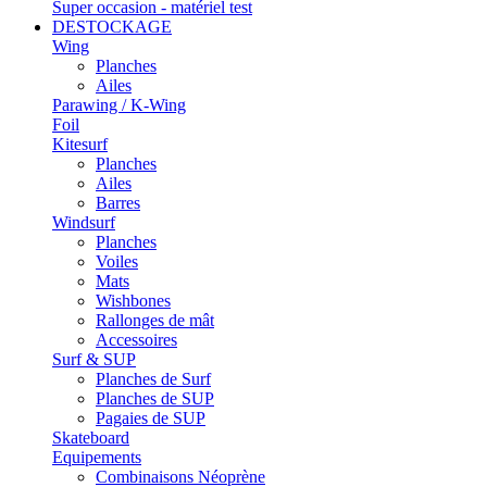
Super occasion - matériel test
DESTOCKAGE
Wing
Planches
Ailes
Parawing / K-Wing
Foil
Kitesurf
Planches
Ailes
Barres
Windsurf
Planches
Voiles
Mats
Wishbones
Rallonges de mât
Accessoires
Surf & SUP
Planches de Surf
Planches de SUP
Pagaies de SUP
Skateboard
Equipements
Combinaisons Néoprène