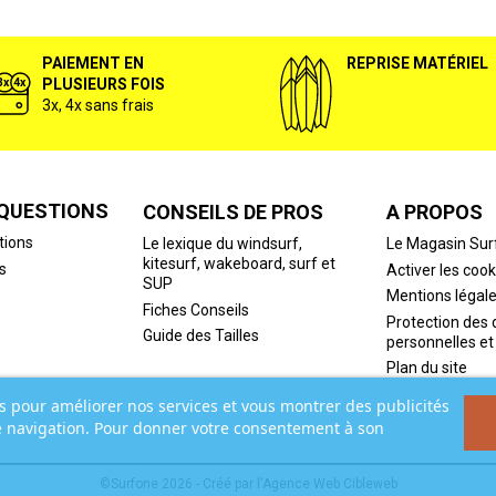
PAIEMENT EN
REPRISE MATÉRIEL
PLUSIEURS FOIS
3x, 4x sans frais
 QUESTIONS
CONSEILS DE PROS
A PROPOS
tions
Le lexique du windsurf,
Le Magasin Sur
kitesurf, wakeboard, surf et
s
Activer les cook
SUP
Mentions légal
Fiches Conseils
Protection des
Guide des Tailles
personnelles et
Plan du site
rs pour améliorer nos services et vous montrer des publicités
e navigation. Pour donner votre consentement à son
©Surfone 2026 - Créé par l'
Agence Web Cibleweb