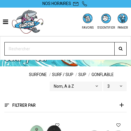
NOS HORAIRES
FAVORIS
S'IDENTIFIER
PANIER
GONFLABLE
SURFONE
SURF / SUP
SUP
GONFLABLE
Nom, A à Z
3
FILTRER PAR