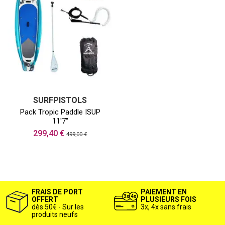
SURFPISTOLS
Pack Tropic Paddle ISUP
11'7"
299,40 €
499,00 €
FRAIS DE PORT
PAIEMENT EN
OFFERT
PLUSIEURS FOIS
dès 50€ - Sur les
3x, 4x sans frais
produits neufs