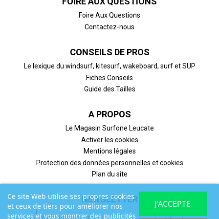
FOIRE AUX QUESTIONS
Foire Aux Questions
Contactez-nous
CONSEILS DE PROS
Le lexique du windsurf, kitesurf, wakeboard, surf et SUP
Fiches Conseils
Guide des Tailles
A PROPOS
Le Magasin Surfone Leucate
Activer les cookies
Mentions légales
Protection des données personnelles et cookies
Plan du site
Ce site Web utilise ses propres cookies
NEWSLETTER
J'ACCEPTE
et ceux de tiers pour améliorer nos
services et vous montrer des publicités