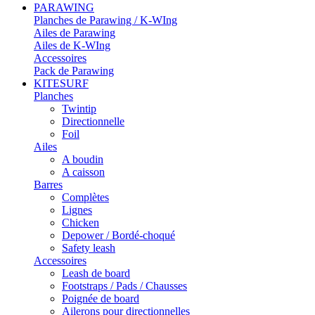
PARAWING
Planches de Parawing / K-WIng
Ailes de Parawing
Ailes de K-WIng
Accessoires
Pack de Parawing
KITESURF
Planches
Twintip
Directionnelle
Foil
Ailes
A boudin
A caisson
Barres
Complètes
Lignes
Chicken
Depower / Bordé-choqué
Safety leash
Accessoires
Leash de board
Footstraps / Pads / Chausses
Poignée de board
Ailerons pour directionnelles