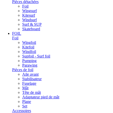
Pièces détachées
Foil
Wingsurf
Kitesurf
Windsurf
Surf & SUP
Skateboard
FOIL
Foil
Wingfoil
Kitefoil
Windfoil
Supfoil - Surf foil
Pumping
Parawing
Pièces de foil
Aile avant
Stabilisateur
Fuselage
Mât
Tête de mât
Adaptateur pied de mât
Plane
Set
Accessoires