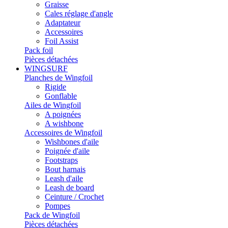
Graisse
Cales réglage d'angle
Adaptateur
Accessoires
Foil Assist
Pack foil
Pièces détachées
WINGSURF
Planches de Wingfoil
Rigide
Gonflable
Ailes de Wingfoil
A poignées
A wishbone
Accessoires de Wingfoil
Wishbones d'aile
Poignée d'aile
Footstraps
Bout harnais
Leash d'aile
Leash de board
Ceinture / Crochet
Pompes
Pack de Wingfoil
Pièces détachées