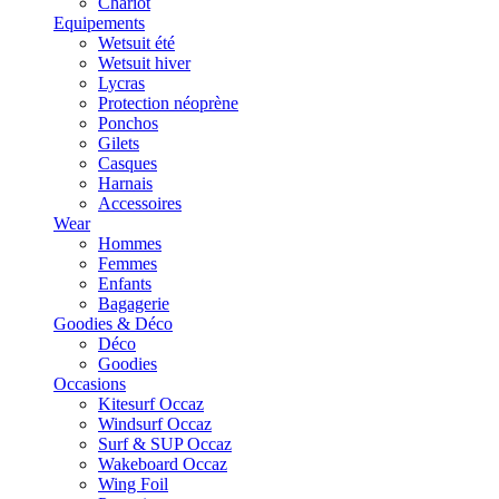
Chariot
Equipements
Wetsuit été
Wetsuit hiver
Lycras
Protection néoprène
Ponchos
Gilets
Casques
Harnais
Accessoires
Wear
Hommes
Femmes
Enfants
Bagagerie
Goodies & Déco
Déco
Goodies
Occasions
Kitesurf Occaz
Windsurf Occaz
Surf & SUP Occaz
Wakeboard Occaz
Wing Foil