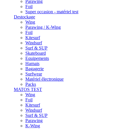
Parawing
Foil
Super occasion - matériel test
Destockage
Wing
Parawing / K-Wing
Foil
Kitesurf
Windsurf
Surf & SUP
Skateboard
Equipements
Harnais
Bagagerie
Surfwear
Matériel électronique
Packs
MATOS TEST
Wing
Foil
Kitesurf
Windsurf
Surf & SUP
Parawing
K-Wing