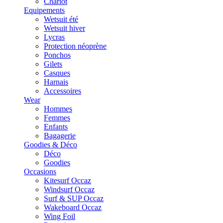
Chariot
Equipements
Wetsuit été
Wetsuit hiver
Lycras
Protection néoprène
Ponchos
Gilets
Casques
Harnais
Accessoires
Wear
Hommes
Femmes
Enfants
Bagagerie
Goodies & Déco
Déco
Goodies
Occasions
Kitesurf Occaz
Windsurf Occaz
Surf & SUP Occaz
Wakeboard Occaz
Wing Foil