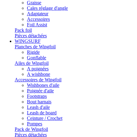
Graisse
Cales réglage d'angle
Adaptateur
Accessoires
Foil Assist
Pack foil
Pièces détachées
WINGSURF
Planches de Wingfoil
Rigide
Gonflable
Ailes de Wingfoil
A poignées
A wishbone
Accessoires de Wingfoil
Wishbones d'aile
Poignée d'aile
Footstraps
Bout harnais
Leash d'aile
Leash de board
Ceinture / Crochet
Pompes
Pack de Wingfoil
Pièces détachées