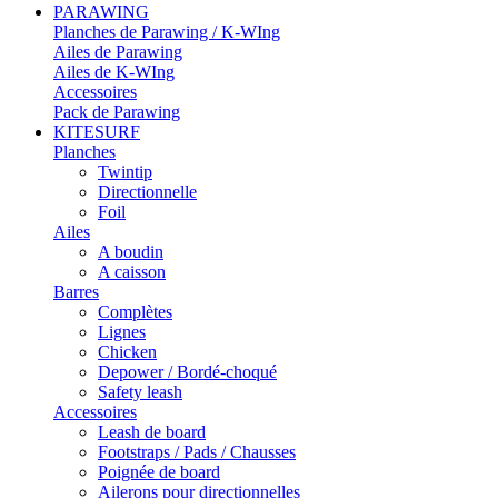
PARAWING
Planches de Parawing / K-WIng
Ailes de Parawing
Ailes de K-WIng
Accessoires
Pack de Parawing
KITESURF
Planches
Twintip
Directionnelle
Foil
Ailes
A boudin
A caisson
Barres
Complètes
Lignes
Chicken
Depower / Bordé-choqué
Safety leash
Accessoires
Leash de board
Footstraps / Pads / Chausses
Poignée de board
Ailerons pour directionnelles