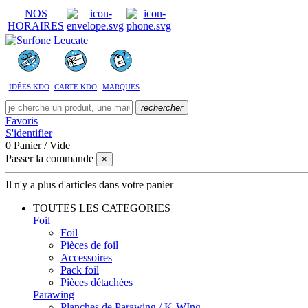
NOS
HORAIRES
IDÉES KDO
CARTE KDO
MARQUES
rechercher
Favoris
S'identifier
0
Panier
/
Vide
Passer la commande
×
Il n'y a plus d'articles dans votre panier
TOUTES LES CATEGORIES
Foil
Foil
Pièces de foil
Accessoires
Pack foil
Pièces détachées
Parawing
Planches de Parawing / K-WIng