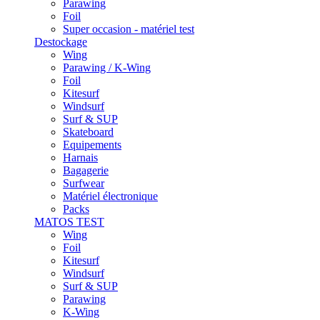
Parawing
Foil
Super occasion - matériel test
Destockage
Wing
Parawing / K-Wing
Foil
Kitesurf
Windsurf
Surf & SUP
Skateboard
Equipements
Harnais
Bagagerie
Surfwear
Matériel électronique
Packs
MATOS TEST
Wing
Foil
Kitesurf
Windsurf
Surf & SUP
Parawing
K-Wing