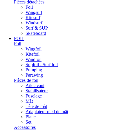
Pièces détachées
Foil
Wingsurf
Kitesurf
Windsurf
Surf & SUP
Skateboard
FOIL
Foil
Wingfoil
Kitefoil
Windfoil
Supfoil - Surf foil
Pumping
Parawing
Pièces de foil
Aile avant
Stabilisateur
Fuselage
Mât
Tête de mât
Adaptateur pied de mât
Plane
Set
Accessoires