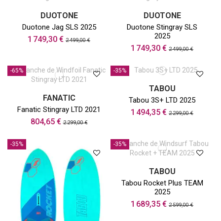
DUOTONE
DUOTONE
Duotone Jag SLS 2025
Duotone Stingray SLS
2025
1 749,30 €
2 499,00 €
1 749,30 €
2 499,00 €
-65%
-35%
TABOU
FANATIC
Tabou 3S+ LTD 2025
Fanatic Stingray LTD 2021
1 494,35 €
2 299,00 €
804,65 €
2 299,00 €
-35%
-35%
TABOU
Tabou Rocket Plus TEAM
2025
1 689,35 €
2 599,00 €