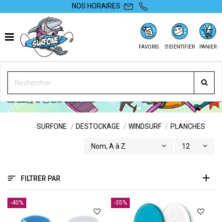
NOS HORAIRES
FAVORIS
S'IDENTIFIER
PANIER
PLANCHES
SURFONE
DESTOCKAGE
WINDSURF
PLANCHES
Nom, A à Z
12
FILTRER PAR
-40%
-35%