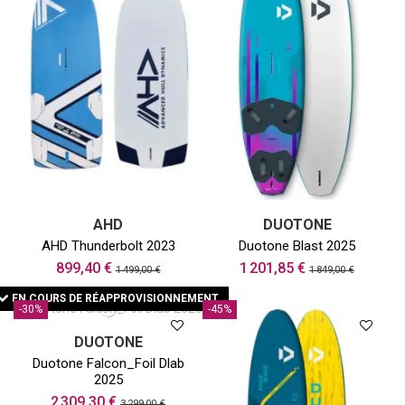
AHD
DUOTONE
AHD Thunderbolt 2023
Duotone Blast 2025
899,40 €
1 201,85 €
1 499,00 €
1 849,00 €
EN COURS DE RÉAPPROVISIONNEMENT
-30%
-45%
DUOTONE
Duotone Falcon_Foil Dlab
2025
2 309,30 €
3 299,00 €