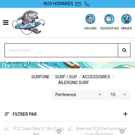
NOS HORAIRES
FAVORIS
S'IDENTIFIER
PANIER
AILERONS SURF
SURFONE
SURF / SUP
ACCESSOIRES
AILERONS SURF
Pertinence
15
FILTRER PAR