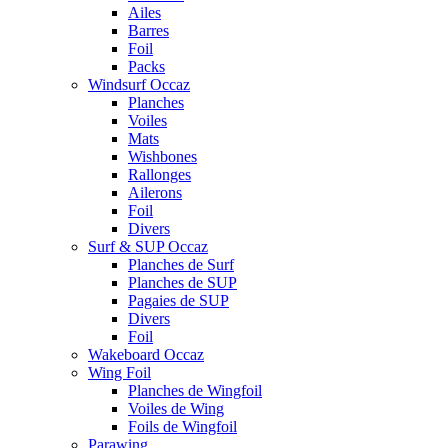
Ailes
Barres
Foil
Packs
Windsurf Occaz
Planches
Voiles
Mats
Wishbones
Rallonges
Ailerons
Foil
Divers
Surf & SUP Occaz
Planches de Surf
Planches de SUP
Pagaies de SUP
Divers
Foil
Wakeboard Occaz
Wing Foil
Planches de Wingfoil
Voiles de Wing
Foils de Wingfoil
Parawing