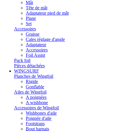
Mât
Tête de mât
Adaptateur pied de mât
Plane
Set
Accessoires
Graisse
Cales réglage d'angle
Adaptateur
Accessoires
Foil Assist
Pack foil
Pièces détachées
WINGSURF
Planches de Wingfoil
Rigide
Gonflable
Ailes de Wingfoil
A poignées
A wishbone
Accessoires de Wingfoil
Wishbones d'aile
Poignée d'aile
Footstraps
Bout harnais