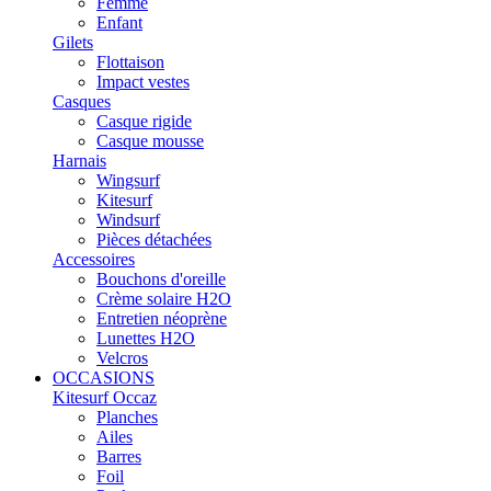
Femme
Enfant
Gilets
Flottaison
Impact vestes
Casques
Casque rigide
Casque mousse
Harnais
Wingsurf
Kitesurf
Windsurf
Pièces détachées
Accessoires
Bouchons d'oreille
Crème solaire H2O
Entretien néoprène
Lunettes H2O
Velcros
OCCASIONS
Kitesurf Occaz
Planches
Ailes
Barres
Foil