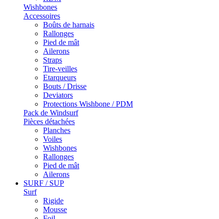
Wishbones
Accessoires
Boûts de harnais
Rallonges
Pied de mât
Ailerons
Straps
Tire-veilles
Etarqueurs
Bouts / Drisse
Deviators
Protections Wishbone / PDM
Pack de Windsurf
Pièces détachées
Planches
Voiles
Wishbones
Rallonges
Pied de mât
Ailerons
SURF / SUP
Surf
Rigide
Mousse
Foil