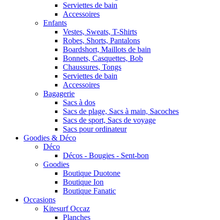
Serviettes de bain
Accessoires
Enfants
Vestes, Sweats, T-Shirts
Robes, Shorts, Pantalons
Boardshort, Maillots de bain
Bonnets, Casquettes, Bob
Chaussures, Tongs
Serviettes de bain
Accessoires
Bagagerie
Sacs à dos
Sacs de plage, Sacs à main, Sacoches
Sacs de sport, Sacs de voyage
Sacs pour ordinateur
Goodies & Déco
Déco
Décos - Bougies - Sent-bon
Goodies
Boutique Duotone
Boutique Ion
Boutique Fanatic
Occasions
Kitesurf Occaz
Planches