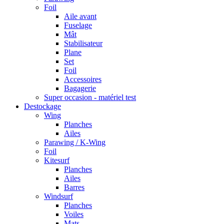
Foil
Aile avant
Fuselage
Mât
Stabilisateur
Plane
Set
Foil
Accessoires
Bagagerie
Super occasion - matériel test
Destockage
Wing
Planches
Ailes
Parawing / K-Wing
Foil
Kitesurf
Planches
Ailes
Barres
Windsurf
Planches
Voiles
Mats