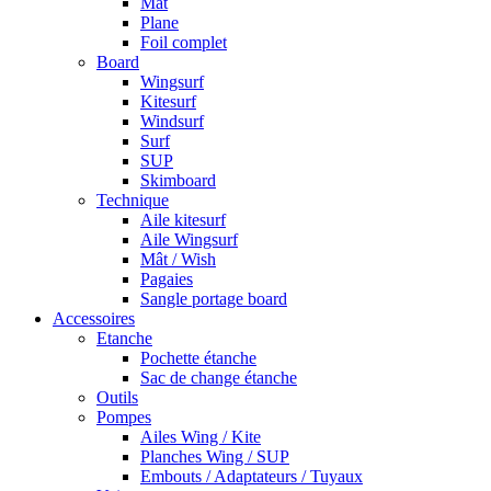
Mât
Plane
Foil complet
Board
Wingsurf
Kitesurf
Windsurf
Surf
SUP
Skimboard
Technique
Aile kitesurf
Aile Wingsurf
Mât / Wish
Pagaies
Sangle portage board
Accessoires
Etanche
Pochette étanche
Sac de change étanche
Outils
Pompes
Ailes Wing / Kite
Planches Wing / SUP
Embouts / Adaptateurs / Tuyaux