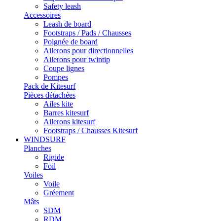
Safety leash
Accessoires
Leash de board
Footstraps / Pads / Chausses
Poignée de board
Ailerons pour directionnelles
Ailerons pour twintip
Coupe lignes
Pompes
Pack de Kitesurf
Pièces détachées
Ailes kite
Barres kitesurf
Ailerons kitesurf
Footstraps / Chausses Kitesurf
WINDSURF
Planches
Rigide
Foil
Voiles
Voile
Gréement
Mâts
SDM
RDM