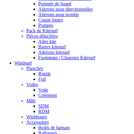
Poignée de board
Ailerons pour directionnelles
Ailerons pour twintip
Coupe lignes
Pompes
Pack de Kitesurf
Pièces détachées
Ailes kite
Barres kitesurf
Ailerons kitesurf
Footstraps / Chausses Kitesurf
Windsurf
Planches
Rigide
Foil
Voiles
Voile
Gréement
Mâts
SDM
RDM
Wishbones
Accessoires
Boûts de harnais
Rallonges