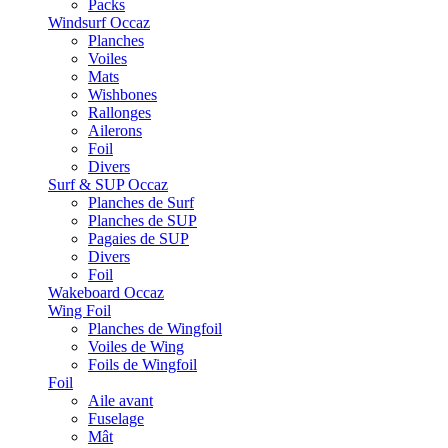
Packs
Windsurf Occaz
Planches
Voiles
Mats
Wishbones
Rallonges
Ailerons
Foil
Divers
Surf & SUP Occaz
Planches de Surf
Planches de SUP
Pagaies de SUP
Divers
Foil
Wakeboard Occaz
Wing Foil
Planches de Wingfoil
Voiles de Wing
Foils de Wingfoil
Foil
Aile avant
Fuselage
Mât