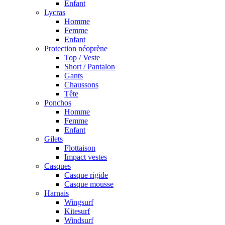
Enfant
Lycras
Homme
Femme
Enfant
Protection néoprène
Top / Veste
Short / Pantalon
Gants
Chaussons
Tête
Ponchos
Homme
Femme
Enfant
Gilets
Flottaison
Impact vestes
Casques
Casque rigide
Casque mousse
Harnais
Wingsurf
Kitesurf
Windsurf