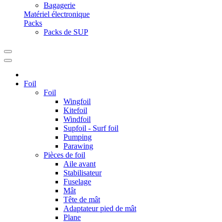
Bagagerie
Matériel électronique
Packs
Packs de SUP
Foil
Foil
Wingfoil
Kitefoil
Windfoil
Supfoil - Surf foil
Pumping
Parawing
Pièces de foil
Aile avant
Stabilisateur
Fuselage
Mât
Tête de mât
Adaptateur pied de mât
Plane