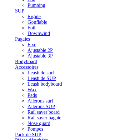
Pumping
SUP
Rigide
Gonflable
Foil
Downwind
Pagaies
Fixe
Ajustable 2P
Ajustable 3P
Bodyboard
Accessoires
Leash de surf
Leash de SUP
Leash bodyboard
Wax
Pads
Ailerons surf
Ailerons SUP
Rail saver board
Rail saver pagaie
Nose guard
Pompes
Pack de SUP