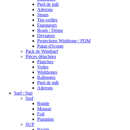
Pied de mât
Ailerons
Straps
Tire-veilles
Etarqueurs
Bouts / Drisse
Deviators
Protections Wishbone / PDM
Palan d'écoute
Pack de Windsurf
Pièces détachées
Planches
Voiles
Wishbones
Rallonges
Pied de mât
Ailerons
Surf / Sup
Surf
Rigide
Mousse
Foil
Pumping
SUP
Rigide