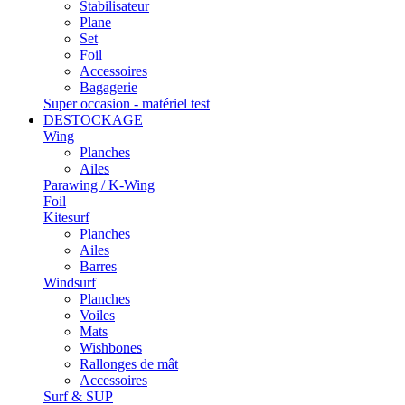
Stabilisateur
Plane
Set
Foil
Accessoires
Bagagerie
Super occasion - matériel test
DESTOCKAGE
Wing
Planches
Ailes
Parawing / K-Wing
Foil
Kitesurf
Planches
Ailes
Barres
Windsurf
Planches
Voiles
Mats
Wishbones
Rallonges de mât
Accessoires
Surf & SUP