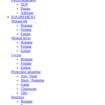
Pièces détachées
SUP
Pagaie
Ailerons
EQUIPEMENT
Wetsuit été
Homme
Femme
Enfant
Wetsuit hiver
Homme
Femme
Enfant
Lycras
Homme
Femme
Enfant
Protection néoprène
Top / Veste
Short / Pantalon
Gants
Chaussons
Tête
Ponchos
Homme