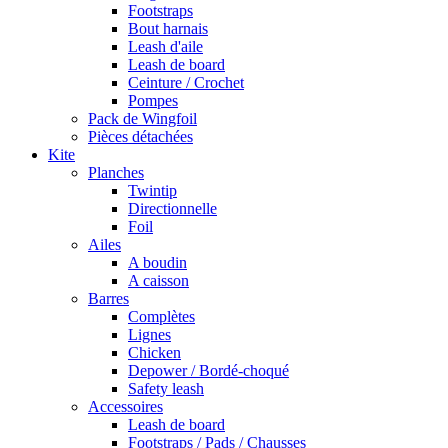
Footstraps
Bout harnais
Leash d'aile
Leash de board
Ceinture / Crochet
Pompes
Pack de Wingfoil
Pièces détachées
Kite
Planches
Twintip
Directionnelle
Foil
Ailes
A boudin
A caisson
Barres
Complètes
Lignes
Chicken
Depower / Bordé-choqué
Safety leash
Accessoires
Leash de board
Footstraps / Pads / Chausses