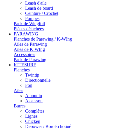
Leash d'aile
Leash de board
Ceinture / Crochet
Pompes
Pack de Wingfoil
Pièces détachées
PARAWING
Planches de Parawing / K-WIng
Ailes de Parawing
Ailes de K-WIng
Accessoires
Pack de Parawing
KITESURF
Planches
Twintip
Directionnelle
Foil
Ailes
A boudin
A caisson
Barres
Complètes
Lignes
Chicken
Depower / Bordé-choqué