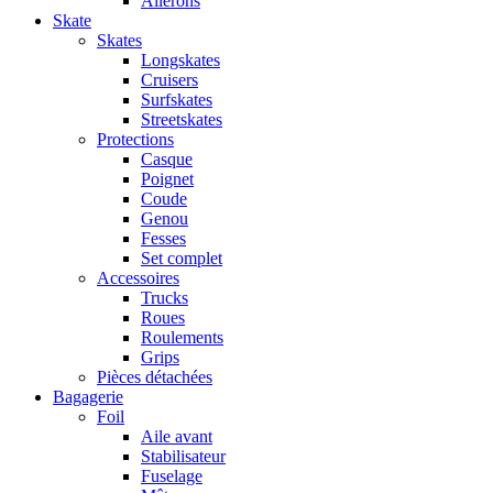
Ailerons
Skate
Skates
Longskates
Cruisers
Surfskates
Streetskates
Protections
Casque
Poignet
Coude
Genou
Fesses
Set complet
Accessoires
Trucks
Roues
Roulements
Grips
Pièces détachées
Bagagerie
Foil
Aile avant
Stabilisateur
Fuselage