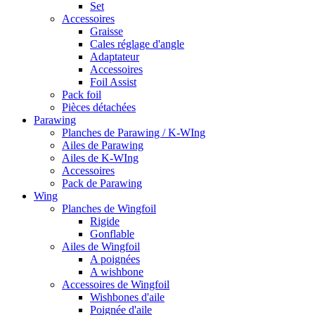
Set
Accessoires
Graisse
Cales réglage d'angle
Adaptateur
Accessoires
Foil Assist
Pack foil
Pièces détachées
Parawing
Planches de Parawing / K-WIng
Ailes de Parawing
Ailes de K-WIng
Accessoires
Pack de Parawing
Wing
Planches de Wingfoil
Rigide
Gonflable
Ailes de Wingfoil
A poignées
A wishbone
Accessoires de Wingfoil
Wishbones d'aile
Poignée d'aile