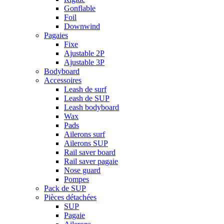
Gonflable
Foil
Downwind
Pagaies
Fixe
Ajustable 2P
Ajustable 3P
Bodyboard
Accessoires
Leash de surf
Leash de SUP
Leash bodyboard
Wax
Pads
Ailerons surf
Ailerons SUP
Rail saver board
Rail saver pagaie
Nose guard
Pompes
Pack de SUP
Pièces détachées
SUP
Pagaie