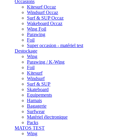
Occasions
Kitesurf Occaz
Windsurf Occaz
Surf & SUP Occaz
Wakeboard Occaz
Wing Foil
Parawing
Foil
Super occasion - matériel test
Destockage
Wing
Parawing / K-Wing
Foil
Kitesurf
Windsurf
Surf & SUP
Skateboard
Equipements
Harnais
Bagagerie
Surfwear
Matériel électronique
Packs
MATOS TEST
Wing