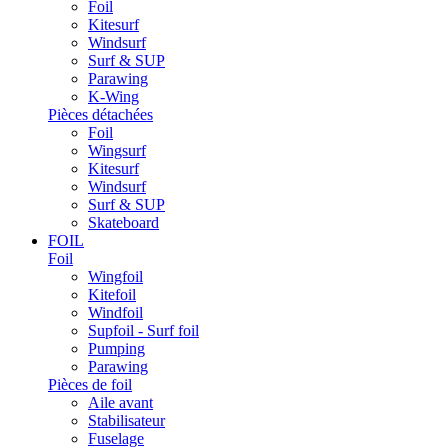
Foil
Kitesurf
Windsurf
Surf & SUP
Parawing
K-Wing
Pièces détachées
Foil
Wingsurf
Kitesurf
Windsurf
Surf & SUP
Skateboard
FOIL
Foil
Wingfoil
Kitefoil
Windfoil
Supfoil - Surf foil
Pumping
Parawing
Pièces de foil
Aile avant
Stabilisateur
Fuselage