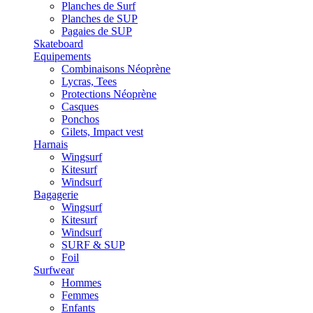
Planches de Surf
Planches de SUP
Pagaies de SUP
Skateboard
Equipements
Combinaisons Néoprène
Lycras, Tees
Protections Néoprène
Casques
Ponchos
Gilets, Impact vest
Harnais
Wingsurf
Kitesurf
Windsurf
Bagagerie
Wingsurf
Kitesurf
Windsurf
SURF & SUP
Foil
Surfwear
Hommes
Femmes
Enfants