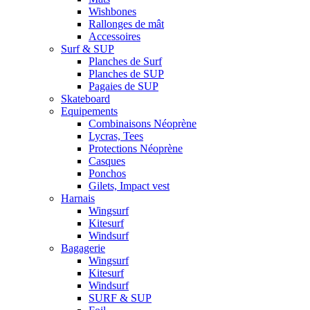
Wishbones
Rallonges de mât
Accessoires
Surf & SUP
Planches de Surf
Planches de SUP
Pagaies de SUP
Skateboard
Equipements
Combinaisons Néoprène
Lycras, Tees
Protections Néoprène
Casques
Ponchos
Gilets, Impact vest
Harnais
Wingsurf
Kitesurf
Windsurf
Bagagerie
Wingsurf
Kitesurf
Windsurf
SURF & SUP