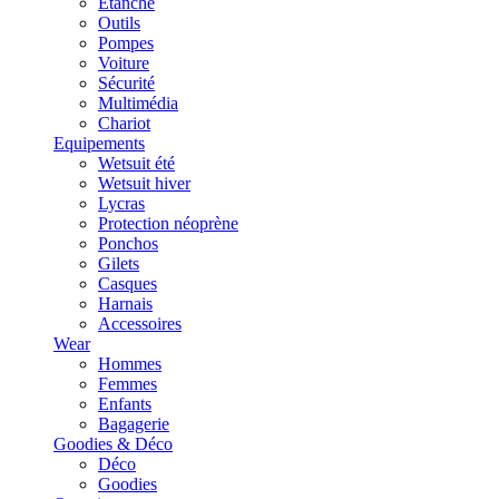
Etanche
Outils
Pompes
Voiture
Sécurité
Multimédia
Chariot
Equipements
Wetsuit été
Wetsuit hiver
Lycras
Protection néoprène
Ponchos
Gilets
Casques
Harnais
Accessoires
Wear
Hommes
Femmes
Enfants
Bagagerie
Goodies & Déco
Déco
Goodies