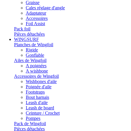
Graisse
Cales réglage d'angle
Adaptateur
Accessoires
Foil Assist
Pack foil
Pièces détachées
WINGSURF
Planches de Wingfoil
Rigide
Gonflable
Ailes de Wingfoil
A poignées
A wishbone
Accessoires de Wingfoil
Wishbones d'aile
Poignée d'aile
Footstraps
Bout harnais
Leash d'aile
Leash de board
Ceinture / Crochet
Pompes
Pack de Wingfoil
Pièces détachées