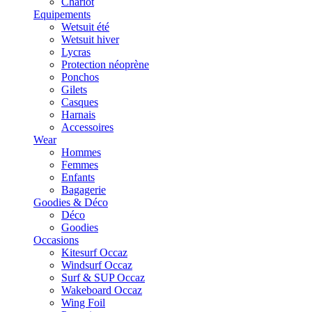
Chariot
Equipements
Wetsuit été
Wetsuit hiver
Lycras
Protection néoprène
Ponchos
Gilets
Casques
Harnais
Accessoires
Wear
Hommes
Femmes
Enfants
Bagagerie
Goodies & Déco
Déco
Goodies
Occasions
Kitesurf Occaz
Windsurf Occaz
Surf & SUP Occaz
Wakeboard Occaz
Wing Foil