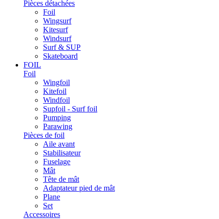
Pièces détachées
Foil
Wingsurf
Kitesurf
Windsurf
Surf & SUP
Skateboard
FOIL
Foil
Wingfoil
Kitefoil
Windfoil
Supfoil - Surf foil
Pumping
Parawing
Pièces de foil
Aile avant
Stabilisateur
Fuselage
Mât
Tête de mât
Adaptateur pied de mât
Plane
Set
Accessoires