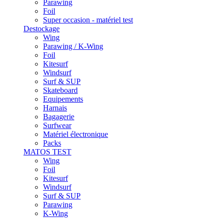
Parawing
Foil
Super occasion - matériel test
Destockage
Wing
Parawing / K-Wing
Foil
Kitesurf
Windsurf
Surf & SUP
Skateboard
Equipements
Harnais
Bagagerie
Surfwear
Matériel électronique
Packs
MATOS TEST
Wing
Foil
Kitesurf
Windsurf
Surf & SUP
Parawing
K-Wing