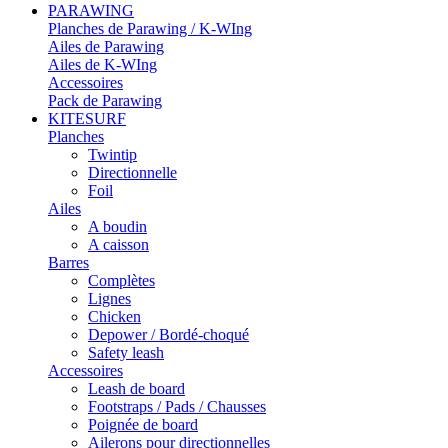
PARAWING
Planches de Parawing / K-WIng
Ailes de Parawing
Ailes de K-WIng
Accessoires
Pack de Parawing
KITESURF
Planches
Twintip
Directionnelle
Foil
Ailes
A boudin
A caisson
Barres
Complètes
Lignes
Chicken
Depower / Bordé-choqué
Safety leash
Accessoires
Leash de board
Footstraps / Pads / Chausses
Poignée de board
Ailerons pour directionnelles