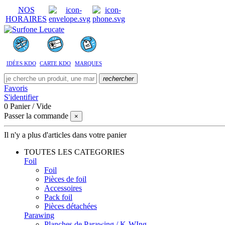
NOS
HORAIRES
IDÉES KDO
CARTE KDO
MARQUES
rechercher
Favoris
S'identifier
0
Panier
/
Vide
Passer la commande
×
Il n'y a plus d'articles dans votre panier
TOUTES LES CATEGORIES
Foil
Foil
Pièces de foil
Accessoires
Pack foil
Pièces détachées
Parawing
Planches de Parawing / K-WIng