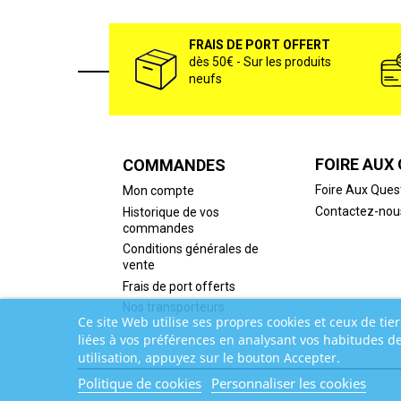
FRAIS DE PORT OFFERT
dès 50€ - Sur les produits
neufs
FOIRE AUX
COMMANDES
Foire Aux Ques
Mon compte
Contactez-nou
Historique de vos
commandes
Conditions générales de
vente
Frais de port offerts
Nos transporteurs
Ce site Web utilise ses propres cookies et ceux de tie
liées à vos préférences en analysant vos habitudes d
utilisation, appuyez sur le bouton Accepter.
Politique de cookies
Personnaliser les cookies