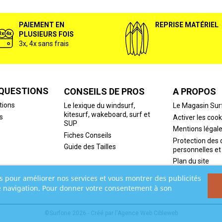
PAIEMENT EN
REPRISE MATÉRIEL
PLUSIEURS FOIS
3x, 4x sans frais
 QUESTIONS
CONSEILS DE PROS
A PROPOS
tions
Le lexique du windsurf,
Le Magasin Sur
kitesurf, wakeboard, surf et
s
Activer les cook
SUP
Mentions légal
Fiches Conseils
Protection des
Guide des Tailles
personnelles et
Plan du site
rs pour améliorer nos services et vous montrer des publicités
e navigation. Pour donner votre consentement à son
©Surfone 2026 - Créé par l'
Agence Web Cibleweb