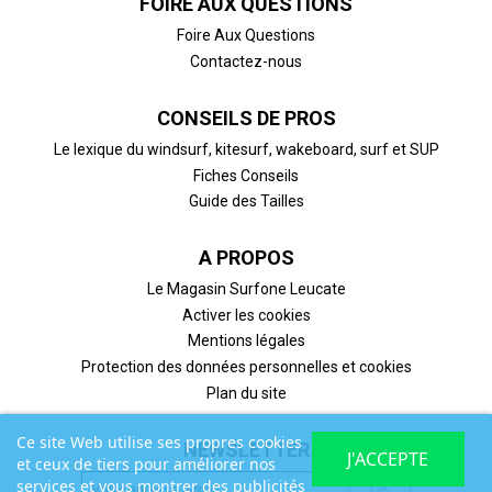
FOIRE AUX QUESTIONS
Foire Aux Questions
Contactez-nous
CONSEILS DE PROS
Le lexique du windsurf, kitesurf, wakeboard, surf et SUP
Fiches Conseils
Guide des Tailles
A PROPOS
Le Magasin Surfone Leucate
Activer les cookies
Mentions légales
Protection des données personnelles et cookies
Plan du site
Ce site Web utilise ses propres cookies
NEWSLETTER
J'ACCEPTE
et ceux de tiers pour améliorer nos
services et vous montrer des publicités