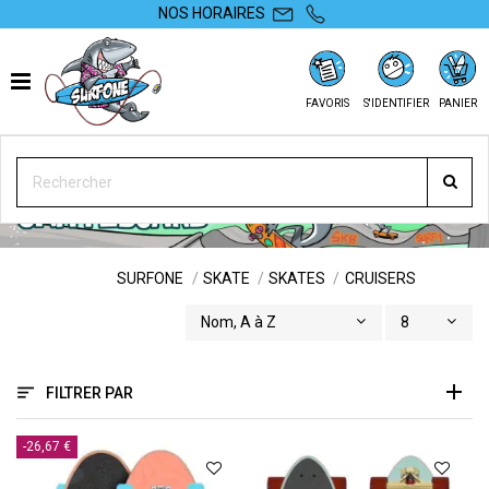
NOS HORAIRES
FAVORIS
S'IDENTIFIER
PANIER
CRUISERS
SURFONE
SKATE
SKATES
CRUISERS
Nom, A à Z
8
FILTRER PAR
-26,67 €