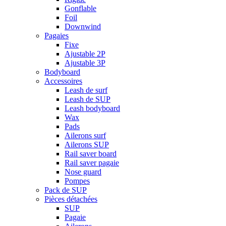
Gonflable
Foil
Downwind
Pagaies
Fixe
Ajustable 2P
Ajustable 3P
Bodyboard
Accessoires
Leash de surf
Leash de SUP
Leash bodyboard
Wax
Pads
Ailerons surf
Ailerons SUP
Rail saver board
Rail saver pagaie
Nose guard
Pompes
Pack de SUP
Pièces détachées
SUP
Pagaie