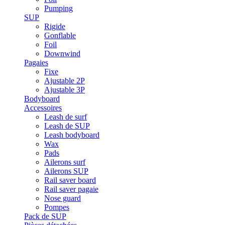
Pumping
SUP
Rigide
Gonflable
Foil
Downwind
Pagaies
Fixe
Ajustable 2P
Ajustable 3P
Bodyboard
Accessoires
Leash de surf
Leash de SUP
Leash bodyboard
Wax
Pads
Ailerons surf
Ailerons SUP
Rail saver board
Rail saver pagaie
Nose guard
Pompes
Pack de SUP