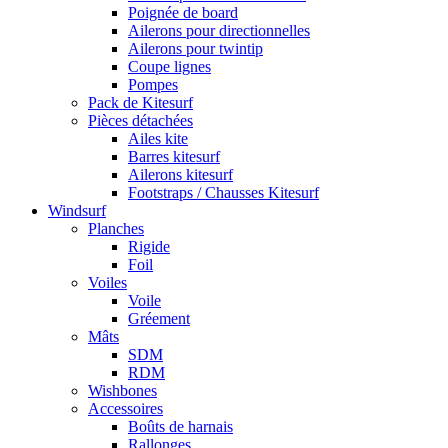
Poignée de board
Ailerons pour directionnelles
Ailerons pour twintip
Coupe lignes
Pompes
Pack de Kitesurf
Pièces détachées
Ailes kite
Barres kitesurf
Ailerons kitesurf
Footstraps / Chausses Kitesurf
Windsurf
Planches
Rigide
Foil
Voiles
Voile
Gréement
Mâts
SDM
RDM
Wishbones
Accessoires
Boûts de harnais
Rallonges