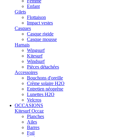
Femme
Enfant
Gilets
Flottaison
Impact vestes
Casques
Casque rigide
Casque mousse
Harnais
Wingsurf
Kitesurf
Windsurf
Pièces détachées
Accessoires
Bouchons d'oreille
Crème solaire H2O
Entretien néoprène
Lunettes H2O
Velcros
OCCASIONS
Kitesurf Occaz
Planches
Ailes
Barres
Foil