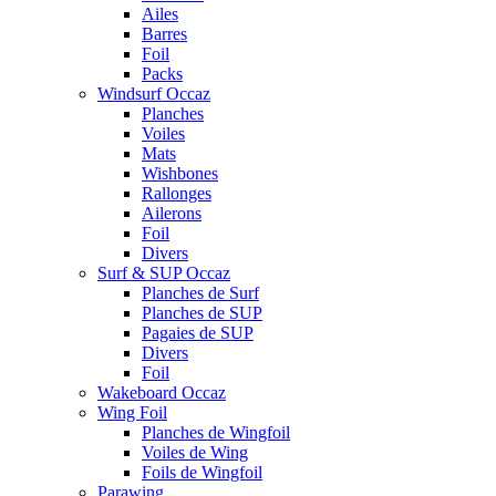
Ailes
Barres
Foil
Packs
Windsurf Occaz
Planches
Voiles
Mats
Wishbones
Rallonges
Ailerons
Foil
Divers
Surf & SUP Occaz
Planches de Surf
Planches de SUP
Pagaies de SUP
Divers
Foil
Wakeboard Occaz
Wing Foil
Planches de Wingfoil
Voiles de Wing
Foils de Wingfoil
Parawing