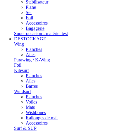
Stabilisateur
Plane
Set
Foil
Accessoires
Bagagerie
Super occasion - matériel test
DESTOCKAGE
Wing
Planches
Ailes
Parawing / K-Wing
Foil
Kitesurf
Planches
Ailes
Barres
Windsurf
Planches
Voiles
Mats
Wishbones
Rallonges de mât
Accessoires
Surf & SUP