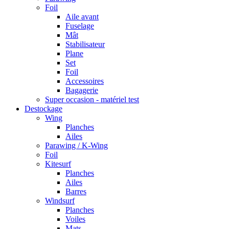
Foil
Aile avant
Fuselage
Mât
Stabilisateur
Plane
Set
Foil
Accessoires
Bagagerie
Super occasion - matériel test
Destockage
Wing
Planches
Ailes
Parawing / K-Wing
Foil
Kitesurf
Planches
Ailes
Barres
Windsurf
Planches
Voiles
Mats