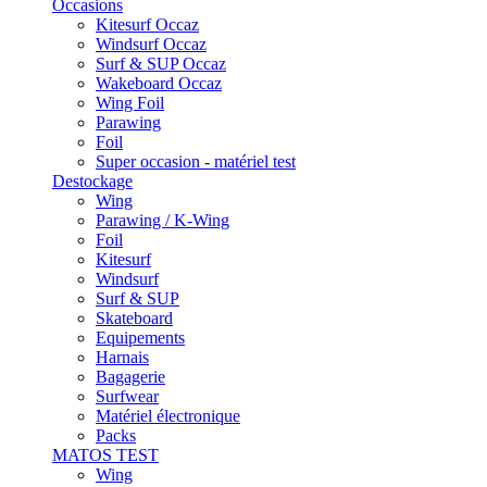
Occasions
Kitesurf Occaz
Windsurf Occaz
Surf & SUP Occaz
Wakeboard Occaz
Wing Foil
Parawing
Foil
Super occasion - matériel test
Destockage
Wing
Parawing / K-Wing
Foil
Kitesurf
Windsurf
Surf & SUP
Skateboard
Equipements
Harnais
Bagagerie
Surfwear
Matériel électronique
Packs
MATOS TEST
Wing