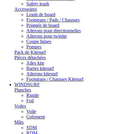
Safety leash
Accessoires
Leash de board
Footstraps / Pads / Chausses
Poignée de board
Ailerons pour directionnelles
Ailerons pour twintip
Coupe lignes
Pompes
Pack de Kitesurf
Pièces détachées
Ailes kite
Barres kitesurf
Ailerons kitesurf
Footstraps / Chausses Kitesurf
WINDSURF
Planches
Rigide
Foil
Voiles
Voile
Gréement
Mâts
SDM
RDM