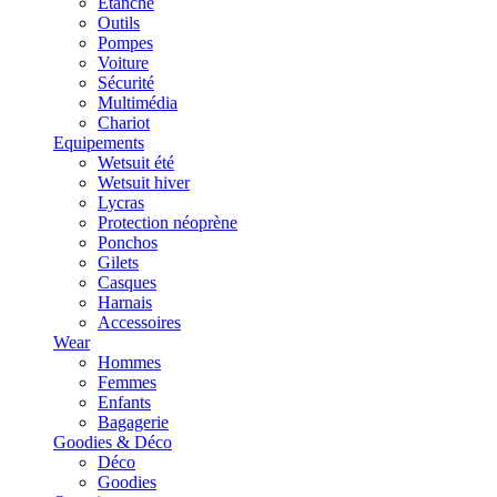
Etanche
Outils
Pompes
Voiture
Sécurité
Multimédia
Chariot
Equipements
Wetsuit été
Wetsuit hiver
Lycras
Protection néoprène
Ponchos
Gilets
Casques
Harnais
Accessoires
Wear
Hommes
Femmes
Enfants
Bagagerie
Goodies & Déco
Déco
Goodies