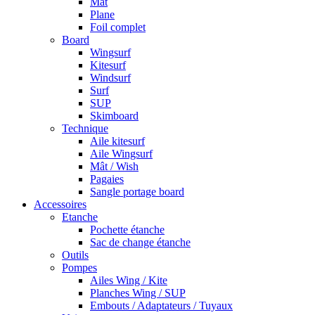
Mât
Plane
Foil complet
Board
Wingsurf
Kitesurf
Windsurf
Surf
SUP
Skimboard
Technique
Aile kitesurf
Aile Wingsurf
Mât / Wish
Pagaies
Sangle portage board
Accessoires
Etanche
Pochette étanche
Sac de change étanche
Outils
Pompes
Ailes Wing / Kite
Planches Wing / SUP
Embouts / Adaptateurs / Tuyaux