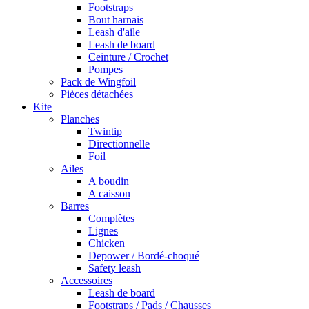
Footstraps
Bout harnais
Leash d'aile
Leash de board
Ceinture / Crochet
Pompes
Pack de Wingfoil
Pièces détachées
Kite
Planches
Twintip
Directionnelle
Foil
Ailes
A boudin
A caisson
Barres
Complètes
Lignes
Chicken
Depower / Bordé-choqué
Safety leash
Accessoires
Leash de board
Footstraps / Pads / Chausses