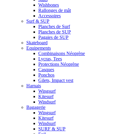
Wishbones
Rallonges de mât
Accessoires
Surf & SUP
Planches de Surf
Planches de SUP
Pagaies de SUP
Skateboard
Equipements
Combinaisons Néoprène
Lycras, Tees
Protections Néoprène
Casques
Ponchos
Gilets, Impact vest
Harnais
Wingsurf
Kitesurf
Windsurf
Bagagerie
Wingsurf
Kitesurf
Windsurf
SURF & SUP