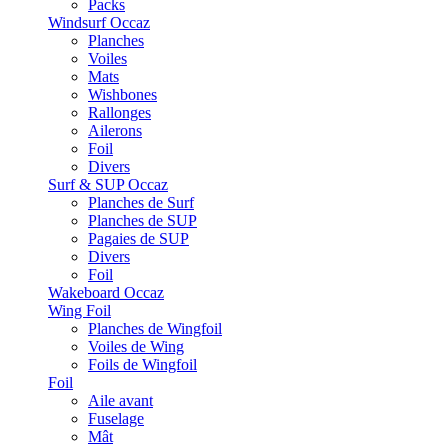
Packs
Windsurf Occaz
Planches
Voiles
Mats
Wishbones
Rallonges
Ailerons
Foil
Divers
Surf & SUP Occaz
Planches de Surf
Planches de SUP
Pagaies de SUP
Divers
Foil
Wakeboard Occaz
Wing Foil
Planches de Wingfoil
Voiles de Wing
Foils de Wingfoil
Foil
Aile avant
Fuselage
Mât