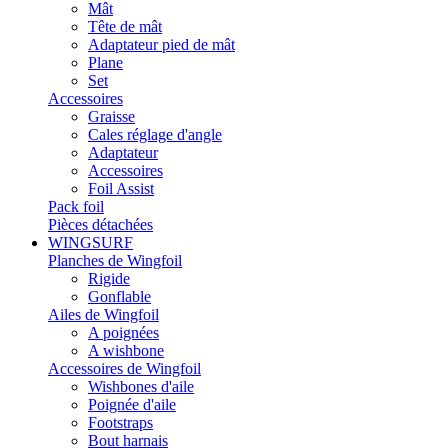
Mât
Tête de mât
Adaptateur pied de mât
Plane
Set
Accessoires
Graisse
Cales réglage d'angle
Adaptateur
Accessoires
Foil Assist
Pack foil
Pièces détachées
WINGSURF
Planches de Wingfoil
Rigide
Gonflable
Ailes de Wingfoil
A poignées
A wishbone
Accessoires de Wingfoil
Wishbones d'aile
Poignée d'aile
Footstraps
Bout harnais