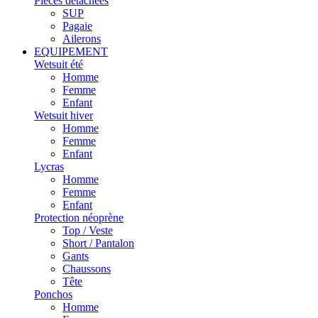
Pièces détachées
SUP
Pagaie
Ailerons
EQUIPEMENT
Wetsuit été
Homme
Femme
Enfant
Wetsuit hiver
Homme
Femme
Enfant
Lycras
Homme
Femme
Enfant
Protection néoprène
Top / Veste
Short / Pantalon
Gants
Chaussons
Tête
Ponchos
Homme