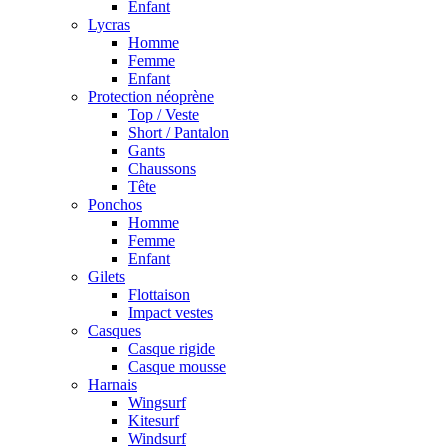
Enfant
Lycras
Homme
Femme
Enfant
Protection néoprène
Top / Veste
Short / Pantalon
Gants
Chaussons
Tête
Ponchos
Homme
Femme
Enfant
Gilets
Flottaison
Impact vestes
Casques
Casque rigide
Casque mousse
Harnais
Wingsurf
Kitesurf
Windsurf