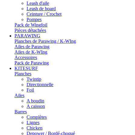
Leash d'aile
Leash de board
Ceinture / Crochet
Pompes
Pack de Wingfoil
Pièces détachées
PARAWING
Planches de Parawing / K-WIng
Ailes de Parawing
Ailes de K-WIng
Accessoires
Pack de Parawing
KITESURF
Planches
Twintip
Directionnelle
Foil
Ailes
A boudin
A caisson
Barres
Complètes
Lignes
Chicken
Depower / Bordé-choqué