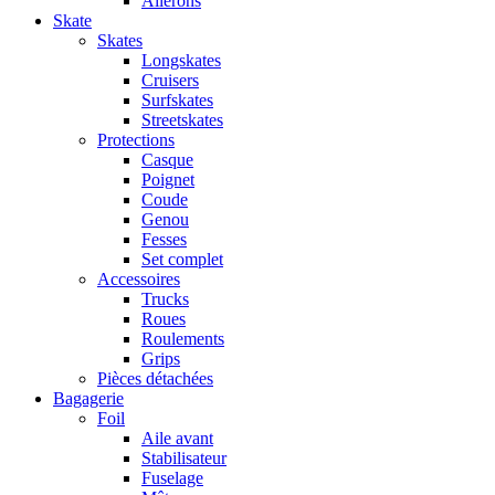
Ailerons
Skate
Skates
Longskates
Cruisers
Surfskates
Streetskates
Protections
Casque
Poignet
Coude
Genou
Fesses
Set complet
Accessoires
Trucks
Roues
Roulements
Grips
Pièces détachées
Bagagerie
Foil
Aile avant
Stabilisateur
Fuselage