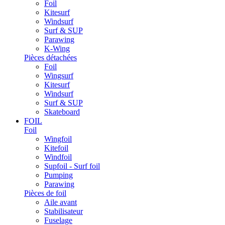
Foil
Kitesurf
Windsurf
Surf & SUP
Parawing
K-Wing
Pièces détachées
Foil
Wingsurf
Kitesurf
Windsurf
Surf & SUP
Skateboard
FOIL
Foil
Wingfoil
Kitefoil
Windfoil
Supfoil - Surf foil
Pumping
Parawing
Pièces de foil
Aile avant
Stabilisateur
Fuselage