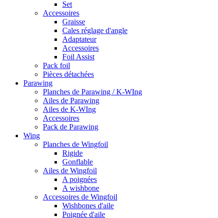
Set
Accessoires
Graisse
Cales réglage d'angle
Adaptateur
Accessoires
Foil Assist
Pack foil
Pièces détachées
Parawing
Planches de Parawing / K-WIng
Ailes de Parawing
Ailes de K-WIng
Accessoires
Pack de Parawing
Wing
Planches de Wingfoil
Rigide
Gonflable
Ailes de Wingfoil
A poignées
A wishbone
Accessoires de Wingfoil
Wishbones d'aile
Poignée d'aile