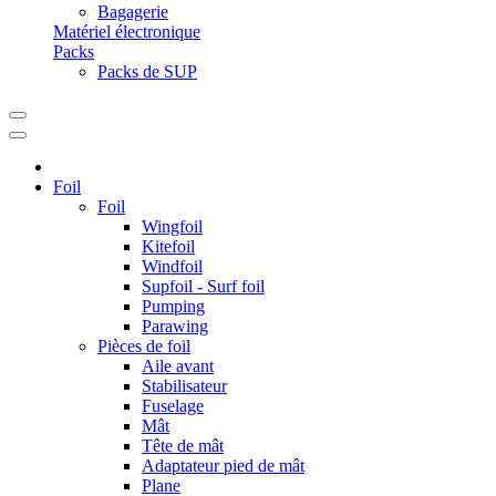
Bagagerie
Matériel électronique
Packs
Packs de SUP
Foil
Foil
Wingfoil
Kitefoil
Windfoil
Supfoil - Surf foil
Pumping
Parawing
Pièces de foil
Aile avant
Stabilisateur
Fuselage
Mât
Tête de mât
Adaptateur pied de mât
Plane