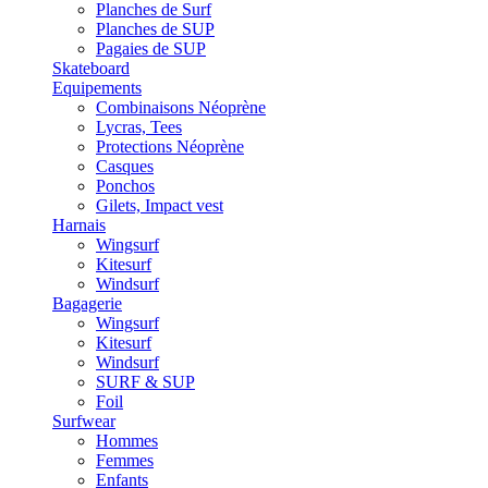
Planches de Surf
Planches de SUP
Pagaies de SUP
Skateboard
Equipements
Combinaisons Néoprène
Lycras, Tees
Protections Néoprène
Casques
Ponchos
Gilets, Impact vest
Harnais
Wingsurf
Kitesurf
Windsurf
Bagagerie
Wingsurf
Kitesurf
Windsurf
SURF & SUP
Foil
Surfwear
Hommes
Femmes
Enfants