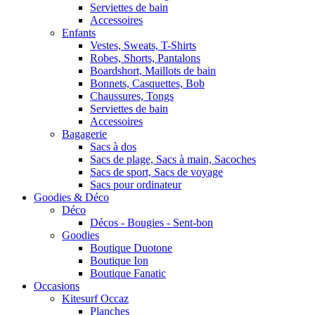
Serviettes de bain
Accessoires
Enfants
Vestes, Sweats, T-Shirts
Robes, Shorts, Pantalons
Boardshort, Maillots de bain
Bonnets, Casquettes, Bob
Chaussures, Tongs
Serviettes de bain
Accessoires
Bagagerie
Sacs à dos
Sacs de plage, Sacs à main, Sacoches
Sacs de sport, Sacs de voyage
Sacs pour ordinateur
Goodies & Déco
Déco
Décos - Bougies - Sent-bon
Goodies
Boutique Duotone
Boutique Ion
Boutique Fanatic
Occasions
Kitesurf Occaz
Planches