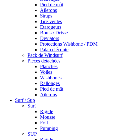
Pied de mât
Ailerons
Straps
Tire-veilles
Etarqueurs
Bouts / Drisse
Deviators
Protections Wishbone / PDM
Palan d'écoute
Pack de Windsurf
Pièces détachées
Planches
Voiles
Wishbones
Rallonges
Pied de mât
Ailerons
Surf / Sup
Surf
Rigide
Mousse
Foil
Pumping
SUP
Rigide