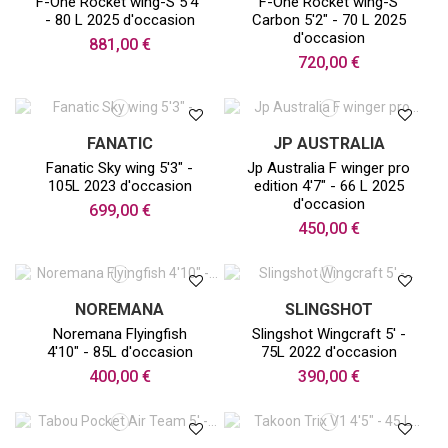
F-One Rocket wing-S 5'4"
F-One Rocket wing-S
- 80 L 2025 d'occasion
Carbon 5'2" - 70 L 2025
d'occasion
881,00 €
720,00 €
FANATIC
JP AUSTRALIA
Fanatic Sky wing 5'3" -
Jp Australia F winger pro
105L 2023 d'occasion
edition 4'7" - 66 L 2025
d'occasion
699,00 €
450,00 €
NOREMANA
SLINGSHOT
Noremana Flyingfish
Slingshot Wingcraft 5' -
4'10" - 85L d'occasion
75L 2022 d'occasion
400,00 €
390,00 €