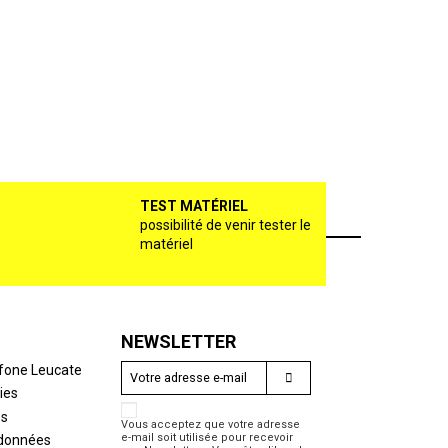
TEST MATÉRIEL
possibilité de venir tester le
matériel
NEWSLETTER
fone Leucate
ies
es
Vous acceptez que votre adresse
e-mail soit utilisée pour recevoir
 données