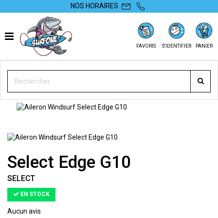
NOS HORAIRES
FAVORIS
S'IDENTIFIER
PANIER
SURFONE
WINDSURF
ACCESSOIRES
AILERONS
SELECT EDGE G10
Select Edge G10
SELECT
EN STOCK
Aucun avis