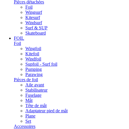
Pièces détachées
Foil
Wingsurf
Kitesurf
Windsurf
Surf & SUP
Skateboard
FOIL
Foil
Wingfoil
Kitefoil
Windfoil
Supfoil - Surf foil
Pumping
Parawing
Pièces de foil
Aile avant
Stabilisateur
Fuselage
Mât
Tête de mât
Adaptateur pied de mât
Plane
Set
Accessoires