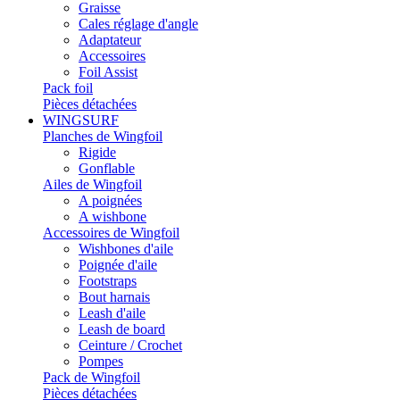
Graisse
Cales réglage d'angle
Adaptateur
Accessoires
Foil Assist
Pack foil
Pièces détachées
WINGSURF
Planches de Wingfoil
Rigide
Gonflable
Ailes de Wingfoil
A poignées
A wishbone
Accessoires de Wingfoil
Wishbones d'aile
Poignée d'aile
Footstraps
Bout harnais
Leash d'aile
Leash de board
Ceinture / Crochet
Pompes
Pack de Wingfoil
Pièces détachées