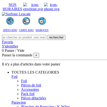
NOS
HORAIRES
IDÉES KDO
CARTE KDO
MARQUES
rechercher
Favoris
S'identifier
0
Panier
/
Vide
Passer la commande
×
Il n'y a plus d'articles dans votre panier
TOUTES LES CATEGORIES
Foil
Foil
Pièces de foil
Accessoires
Pack foil
Pièces détachées
Parawing
Planches de Parawing / K-WIng