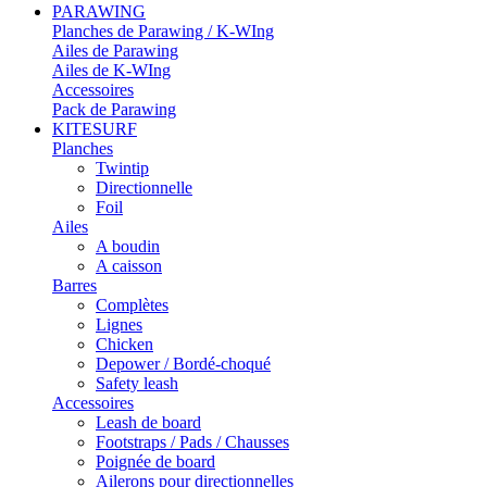
PARAWING
Planches de Parawing / K-WIng
Ailes de Parawing
Ailes de K-WIng
Accessoires
Pack de Parawing
KITESURF
Planches
Twintip
Directionnelle
Foil
Ailes
A boudin
A caisson
Barres
Complètes
Lignes
Chicken
Depower / Bordé-choqué
Safety leash
Accessoires
Leash de board
Footstraps / Pads / Chausses
Poignée de board
Ailerons pour directionnelles