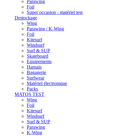
Parawing
Foil
Super occasion - matériel test
Destockage
Wing
Parawing / K-Wing
Foil
Kitesurf
Windsurf
Surf & SUP
Skateboard
Equipements
Harnais
Bagagerie
Surfwear
Matériel électronique
Packs
MATOS TEST
Wing
Foil
Kitesurf
Windsurf
Surf & SUP
Parawing
K-Wing