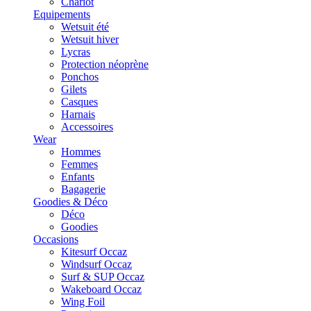
Chariot
Equipements
Wetsuit été
Wetsuit hiver
Lycras
Protection néoprène
Ponchos
Gilets
Casques
Harnais
Accessoires
Wear
Hommes
Femmes
Enfants
Bagagerie
Goodies & Déco
Déco
Goodies
Occasions
Kitesurf Occaz
Windsurf Occaz
Surf & SUP Occaz
Wakeboard Occaz
Wing Foil