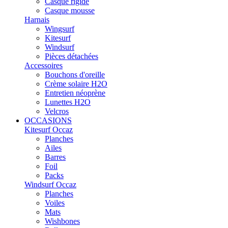
Casque rigide
Casque mousse
Harnais
Wingsurf
Kitesurf
Windsurf
Pièces détachées
Accessoires
Bouchons d'oreille
Crème solaire H2O
Entretien néoprène
Lunettes H2O
Velcros
OCCASIONS
Kitesurf Occaz
Planches
Ailes
Barres
Foil
Packs
Windsurf Occaz
Planches
Voiles
Mats
Wishbones