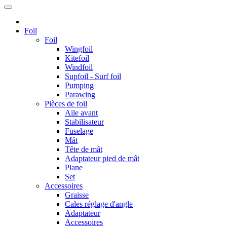
Foil
Foil
Wingfoil
Kitefoil
Windfoil
Supfoil - Surf foil
Pumping
Parawing
Pièces de foil
Aile avant
Stabilisateur
Fuselage
Mât
Tête de mât
Adaptateur pied de mât
Plane
Set
Accessoires
Graisse
Cales réglage d'angle
Adaptateur
Accessoires