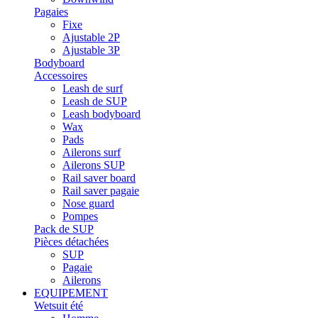
Pagaies
Fixe
Ajustable 2P
Ajustable 3P
Bodyboard
Accessoires
Leash de surf
Leash de SUP
Leash bodyboard
Wax
Pads
Ailerons surf
Ailerons SUP
Rail saver board
Rail saver pagaie
Nose guard
Pompes
Pack de SUP
Pièces détachées
SUP
Pagaie
Ailerons
EQUIPEMENT
Wetsuit été