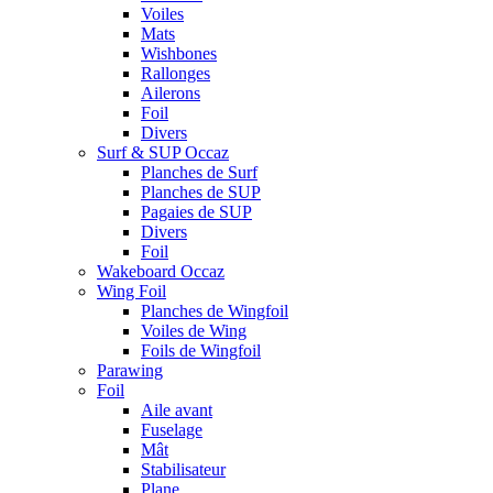
Voiles
Mats
Wishbones
Rallonges
Ailerons
Foil
Divers
Surf & SUP Occaz
Planches de Surf
Planches de SUP
Pagaies de SUP
Divers
Foil
Wakeboard Occaz
Wing Foil
Planches de Wingfoil
Voiles de Wing
Foils de Wingfoil
Parawing
Foil
Aile avant
Fuselage
Mât
Stabilisateur
Plane