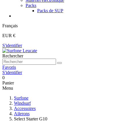
Matériel électronique
Packs
Packs de SUP
Français
EUR €
S'identifier
Rechercher
Favoris
S'identifier
0
Panier
Menu
Surfone
Windsurf
Accessoires
Ailerons
Select Starter G10