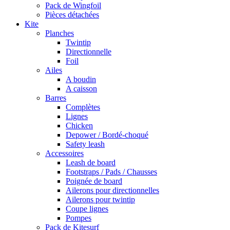
Pack de Wingfoil
Pièces détachées
Kite
Planches
Twintip
Directionnelle
Foil
Ailes
A boudin
A caisson
Barres
Complètes
Lignes
Chicken
Depower / Bordé-choqué
Safety leash
Accessoires
Leash de board
Footstraps / Pads / Chausses
Poignée de board
Ailerons pour directionnelles
Ailerons pour twintip
Coupe lignes
Pompes
Pack de Kitesurf