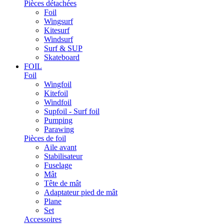
Pièces détachées
Foil
Wingsurf
Kitesurf
Windsurf
Surf & SUP
Skateboard
FOIL
Foil
Wingfoil
Kitefoil
Windfoil
Supfoil - Surf foil
Pumping
Parawing
Pièces de foil
Aile avant
Stabilisateur
Fuselage
Mât
Tête de mât
Adaptateur pied de mât
Plane
Set
Accessoires