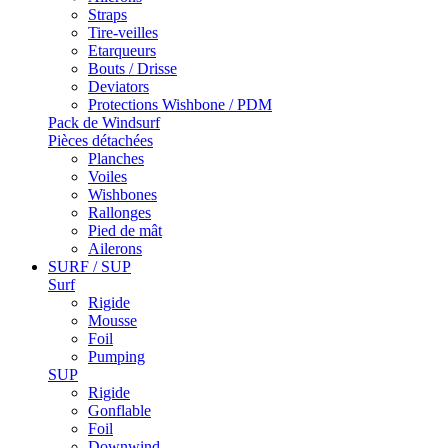
Straps
Tire-veilles
Etarqueurs
Bouts / Drisse
Deviators
Protections Wishbone / PDM
Pack de Windsurf
Pièces détachées
Planches
Voiles
Wishbones
Rallonges
Pied de mât
Ailerons
SURF / SUP
Surf
Rigide
Mousse
Foil
Pumping
SUP
Rigide
Gonflable
Foil
Downwind