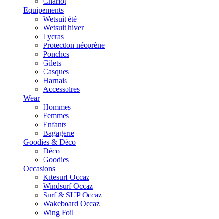
Chariot
Equipements
Wetsuit été
Wetsuit hiver
Lycras
Protection néoprène
Ponchos
Gilets
Casques
Harnais
Accessoires
Wear
Hommes
Femmes
Enfants
Bagagerie
Goodies & Déco
Déco
Goodies
Occasions
Kitesurf Occaz
Windsurf Occaz
Surf & SUP Occaz
Wakeboard Occaz
Wing Foil