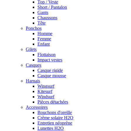
Top / Veste
Short / Pantalon
Gants
Chaussons
Tête
Ponchos
Homme
Femme
Enfant
Gilets
Flottaison
Impact vestes
Casques
Casque rigide
Casque mousse
Harnais
Wingsurf
Kitesurf
Windsurf
Pièces détachées
Accessoires
Bouchons d'oreille
Crème solaire H2O
Entretien néoprène
Lunettes H2O