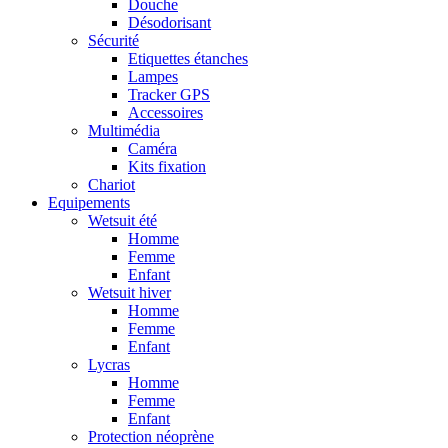
Douche
Désodorisant
Sécurité
Etiquettes étanches
Lampes
Tracker GPS
Accessoires
Multimédia
Caméra
Kits fixation
Chariot
Equipements
Wetsuit été
Homme
Femme
Enfant
Wetsuit hiver
Homme
Femme
Enfant
Lycras
Homme
Femme
Enfant
Protection néoprène