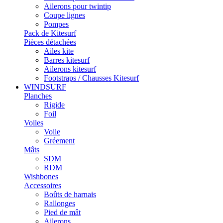
Ailerons pour twintip
Coupe lignes
Pompes
Pack de Kitesurf
Pièces détachées
Ailes kite
Barres kitesurf
Ailerons kitesurf
Footstraps / Chausses Kitesurf
WINDSURF
Planches
Rigide
Foil
Voiles
Voile
Gréement
Mâts
SDM
RDM
Wishbones
Accessoires
Boûts de harnais
Rallonges
Pied de mât
Ailerons