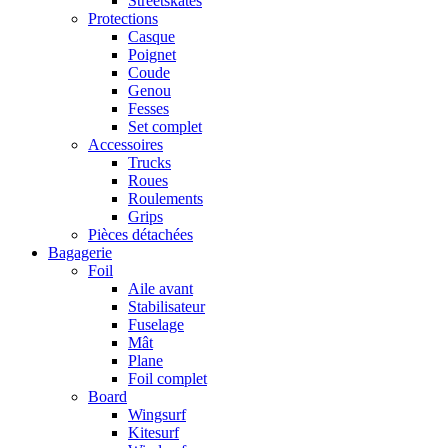
Streetskates
Protections
Casque
Poignet
Coude
Genou
Fesses
Set complet
Accessoires
Trucks
Roues
Roulements
Grips
Pièces détachées
Bagagerie
Foil
Aile avant
Stabilisateur
Fuselage
Mât
Plane
Foil complet
Board
Wingsurf
Kitesurf