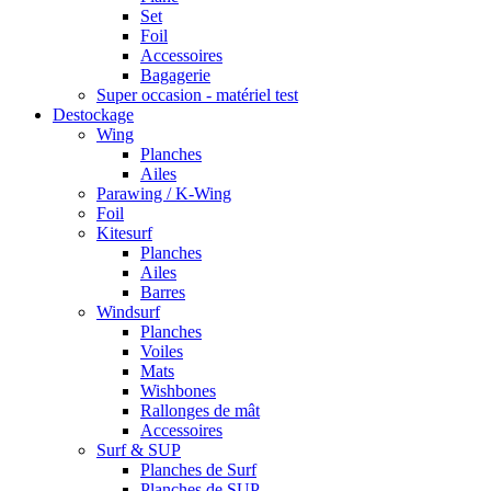
Set
Foil
Accessoires
Bagagerie
Super occasion - matériel test
Destockage
Wing
Planches
Ailes
Parawing / K-Wing
Foil
Kitesurf
Planches
Ailes
Barres
Windsurf
Planches
Voiles
Mats
Wishbones
Rallonges de mât
Accessoires
Surf & SUP
Planches de Surf
Planches de SUP