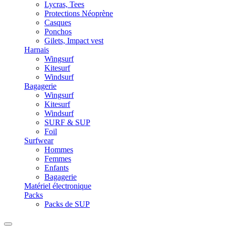
Lycras, Tees
Protections Néoprène
Casques
Ponchos
Gilets, Impact vest
Harnais
Wingsurf
Kitesurf
Windsurf
Bagagerie
Wingsurf
Kitesurf
Windsurf
SURF & SUP
Foil
Surfwear
Hommes
Femmes
Enfants
Bagagerie
Matériel électronique
Packs
Packs de SUP