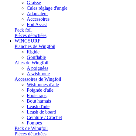
Graisse
Cales réglage d'angle
Adaptateur
Accessoires
Foil Assist
Pack foil
Pièces détachées
WINGSURF
Planches de Wingfoil
Rigide
Gonflable
Ailes de Wingfoil
A poignées
A wishbone
Accessoires de Wingfoil
Wishbones d'aile
Poignée d'aile
Footstraps
Bout harnais
Leash d'aile
Leash de board
Ceinture / Crochet
Pompes
Pack de Wingfoil
Pièces détachées