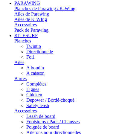
PARAWING
Planches de Parawing / K-WIng
Ailes de Parawing
Ailes de K-WIng
Accessoires
Pack de Parawing
KITESURF
Planches
Twintip
Directionnelle
Foil
Ailes
A boudin
A caisson
Barres
Complètes
Lignes
Chicken
Depower / Bordé-choqué
Safety leash
Accessoires
Leash de board
Footstraps / Pads / Chausses
Poignée de board
Ailerons pour directionnelles