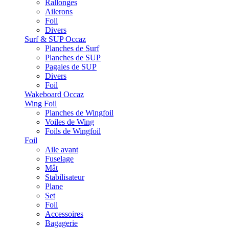
Rallonges
Ailerons
Foil
Divers
Surf & SUP Occaz
Planches de Surf
Planches de SUP
Pagaies de SUP
Divers
Foil
Wakeboard Occaz
Wing Foil
Planches de Wingfoil
Voiles de Wing
Foils de Wingfoil
Foil
Aile avant
Fuselage
Mât
Stabilisateur
Plane
Set
Foil
Accessoires
Bagagerie