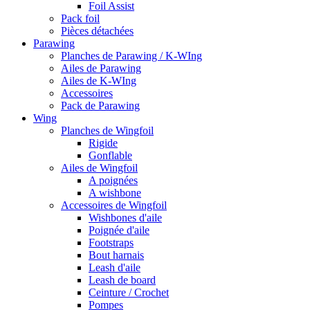
Foil Assist
Pack foil
Pièces détachées
Parawing
Planches de Parawing / K-WIng
Ailes de Parawing
Ailes de K-WIng
Accessoires
Pack de Parawing
Wing
Planches de Wingfoil
Rigide
Gonflable
Ailes de Wingfoil
A poignées
A wishbone
Accessoires de Wingfoil
Wishbones d'aile
Poignée d'aile
Footstraps
Bout harnais
Leash d'aile
Leash de board
Ceinture / Crochet
Pompes