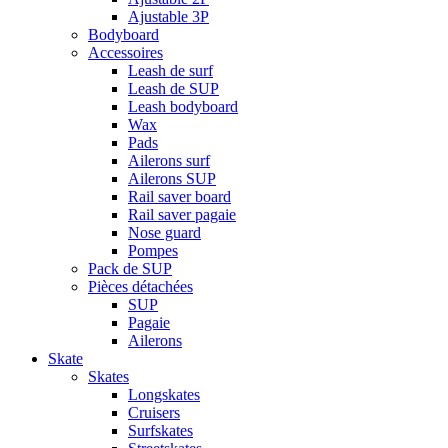
Ajustable 3P
Bodyboard
Accessoires
Leash de surf
Leash de SUP
Leash bodyboard
Wax
Pads
Ailerons surf
Ailerons SUP
Rail saver board
Rail saver pagaie
Nose guard
Pompes
Pack de SUP
Pièces détachées
SUP
Pagaie
Ailerons
Skate
Skates
Longskates
Cruisers
Surfskates