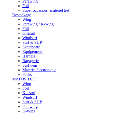
Parawing
Foil
Super occasion - matériel test
Destockage
Wing
Parawing / K-Wing
Foil
Kitesurf
Windsurf
Surf & SUP
Skateboard
Equipements
Harnais
Bagagerie
Surfwear
Matériel électronique
Packs
MATOS TEST
Wing
Foil
Kitesurf
Windsurf
Surf & SUP
Parawing
K-Wing