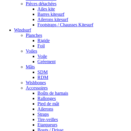
Pièces détachées
Ailes kite
Barres kitesurf
Ailerons kitesurf
Footstraps / Chausses Kitesurf
Windsurf
Planches
Rigide
Foil
Voiles
Voile
Gréement
Mâts
SDM
RDM
Wishbones
Accessoires
Boûts de harnais
Rallonges
Pied de mât
Ailerons
Straps
Tire-veilles
Etarqueurs
Bouts / Drisse