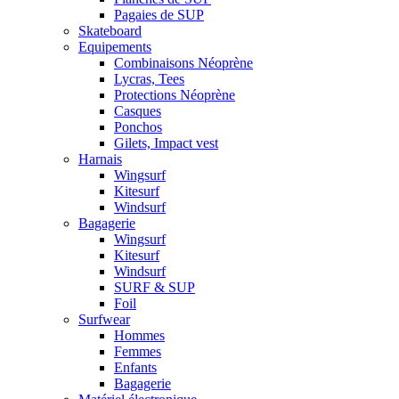
Pagaies de SUP
Skateboard
Equipements
Combinaisons Néoprène
Lycras, Tees
Protections Néoprène
Casques
Ponchos
Gilets, Impact vest
Harnais
Wingsurf
Kitesurf
Windsurf
Bagagerie
Wingsurf
Kitesurf
Windsurf
SURF & SUP
Foil
Surfwear
Hommes
Femmes
Enfants
Bagagerie