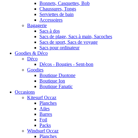
Bonnets, Casquettes, Bob
Chaussures, Tongs
Serviettes de bain
Accessoires
Bagagerie
Sacs à dos
Sacs de plage, Sacs à main, Sacoches
Sacs de sport, Sacs de voyage
Sacs pour ordinateur
Goodies & Déco
Déco
Décos - Bougies - Sent-bon
Goodies
Boutique Duotone
Boutique Ion
Boutique Fanatic
Occasions
Kitesurf Occaz
Planches
Ailes
Barres
Foil
Packs
Windsurf Occaz
Planches