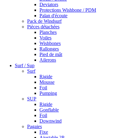
Deviators
Protections Wishbone / PDM
Palan d'écoute
Pack de Windsurf
Pièces détachées
Planches
Voiles
Wishbones
Rallonges
Pied de mât
Ailerons
Surf / Sup
Surf
Rigide
Mousse
Foil
Pumping
SUP
Rigide
Gonflable
Foil
Downwind
Pagaies
Fixe
Ajustable 2P