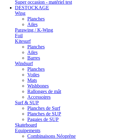
Super occasion - matériel test
DESTOCKAGE
Wing
Planches
Ailes
Parawing / K-Wing
Foil
Kitesurf
Planches
Ailes
Barres
Windsurf
Planches
Voiles
Mats
Wishbones
Rallonges de mât
Accessoires
Surf & SUP
Planches de Surf
Planches de SUP
Pagaies de SUP
Skateboard
Equipements
Combinaisons Néoprène