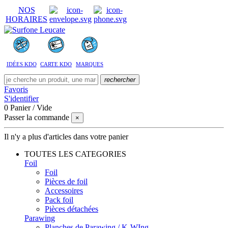
NOS
HORAIRES
IDÉES KDO
CARTE KDO
MARQUES
rechercher
Favoris
S'identifier
0
Panier
/
Vide
Passer la commande
×
Il n'y a plus d'articles dans votre panier
TOUTES LES CATEGORIES
Foil
Foil
Pièces de foil
Accessoires
Pack foil
Pièces détachées
Parawing
Planches de Parawing / K-WIng