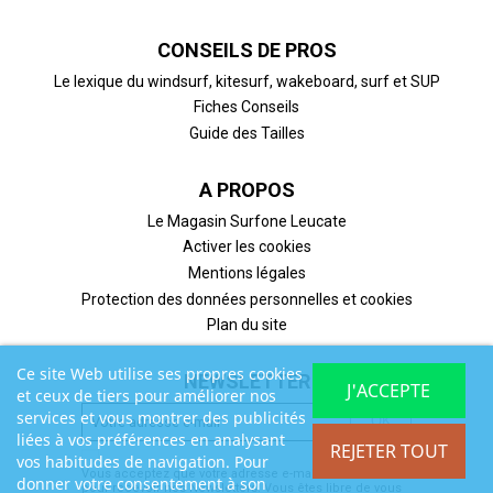
CONSEILS DE PROS
Le lexique du windsurf, kitesurf, wakeboard, surf et SUP
Fiches Conseils
Guide des Tailles
A PROPOS
Le Magasin Surfone Leucate
Activer les cookies
Mentions légales
Protection des données personnelles et cookies
Plan du site
Ce site Web utilise ses propres cookies
NEWSLETTER
J'ACCEPTE
et ceux de tiers pour améliorer nos
services et vous montrer des publicités
liées à vos préférences en analysant
REJETER TOUT
vos habitudes de navigation. Pour
Vous acceptez que votre adresse e-mail soit utilisée
donner votre consentement à son
pour recevoir nos Newsletters. Vous êtes libre de vous