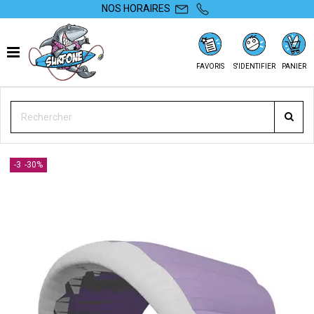
NOS HORAIRES
FAVORIS
S'IDENTIFIER
PANIER
SURFONE
PARAWING
AILES DE PARAWING
F-ONE FRIGATE 2025
-30%
-30%