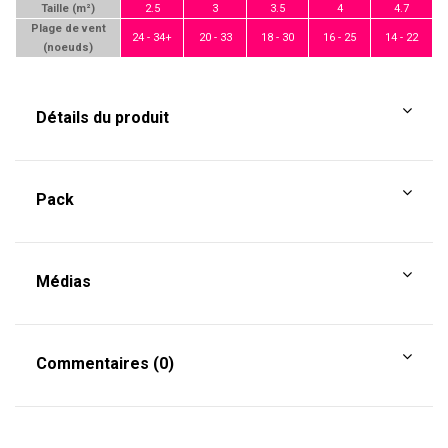
Taille (m²)
2.5
3
3.5
4
4.7
Plage de vent
24 - 34+
20 - 33
18 - 30
16 - 25
14 - 22
(noeuds)
Détails du produit
Pack
Médias
Commentaires (0)