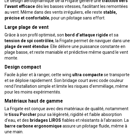
Le design aérodynamique de la Frigate génère une
traction vers
l’avant efficace
dès les basses vitesses, facilitant les remontées
au vent. Même dans des vents irréguliers, elle reste
stable,
précise et confortable
, pour un pilotage sans effort.
Large plage de vent
Grâce à son profil optimisé, son
bord d’attaque rigide
et sa
tension de spi contrôlée
, la Frigate permet de naviguer dans une
plage de vent étendue
. Elle délivre une puissance constante en
plage basse, et reste maniable et prédictive même quand le vent
monte.
Design compact
Facile à plier et à ranger, cette wing
ultra compacte
se transporte
et se déploie rapidement. Son bridage court avec code couleur
rend l’installation simple et limite les risques d’emmêlage, même
pour les moins expérimentés.
Matériaux haut de gamme
La Frigate est conçue avec des matériaux de qualité, notamment
le
tissu Porcher
pour sa légèreté, rigidité et faible absorption
d’eau, et des
bridages LIROS
fiables et résistants à l’abrasion. La
barre carbone ergonomique
assure un pilotage fluide, même à
une main.