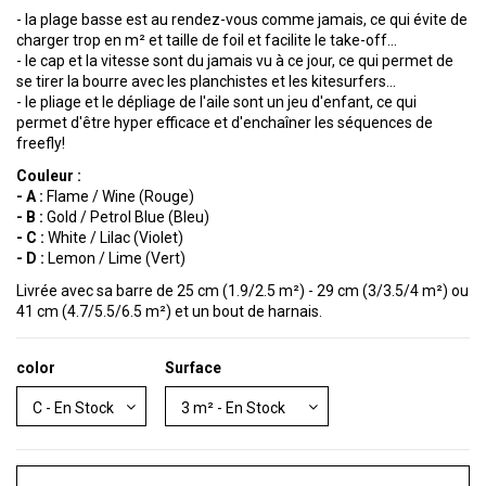
- la plage basse est au rendez-vous comme jamais, ce qui évite de
charger trop en m² et taille de foil et facilite le take-off...
- le cap et la vitesse sont du jamais vu à ce jour, ce qui permet de
se tirer la bourre avec les planchistes et les kitesurfers...
- le pliage et le dépliage de l'aile sont un jeu d'enfant, ce qui
permet d'être hyper efficace et d'enchaîner les séquences de
freefly!
Couleur :
- A :
Flame / Wine (Rouge)
- B :
Gold / Petrol Blue (Bleu)
- C :
White / Lilac (Violet)
- D :
Lemon / Lime (Vert)
Livrée avec sa barre de 25 cm (1.9/2.5 m²) - 29 cm (3/3.5/4 m²) ou
41 cm (4.7/5.5/6.5 m²) et un bout de harnais.
color
Surface