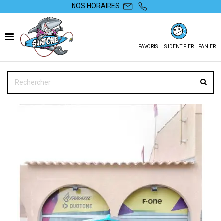
NOS HORAIRES
FAVORIS
S'IDENTIFIER
PANIER
SURFONE
OCCASIONS
KITESURF OCCAZ
AILES
AILE AIRUSH ULTRA TEAM 12 M² 2023 D'OCCASION NUE