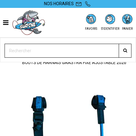
NOS HORAIRES
FAVORIS
S'IDENTIFIER
PANIER
SURFONE
WINDSURF
ACCESSOIRES
BOÛTS DE HARNAIS
BOUTS DE HARNAIS GAASTRA FIXE AJUSTABLE 2026