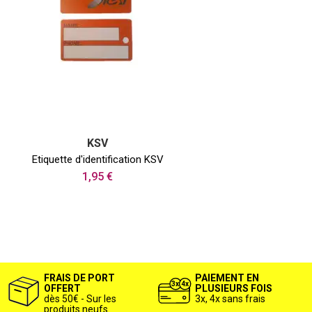
KSV
Etiquette d'identification KSV
1,95 €
FRAIS DE PORT
PAIEMENT EN
OFFERT
PLUSIEURS FOIS
dès 50€ - Sur les
3x, 4x sans frais
produits neufs