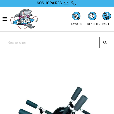
NOS HORAIRES
FAVORIS
S'IDENTIFIER
PANIER
SURFONE
ACCESSOIRES
CHARIOT
CHARIOT SURFPISTOLS SUP / SURF