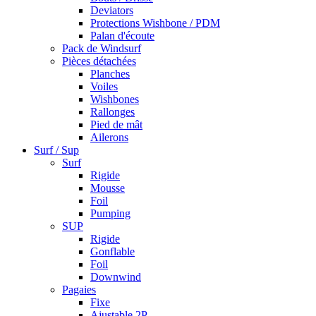
Deviators
Protections Wishbone / PDM
Palan d'écoute
Pack de Windsurf
Pièces détachées
Planches
Voiles
Wishbones
Rallonges
Pied de mât
Ailerons
Surf / Sup
Surf
Rigide
Mousse
Foil
Pumping
SUP
Rigide
Gonflable
Foil
Downwind
Pagaies
Fixe
Ajustable 2P