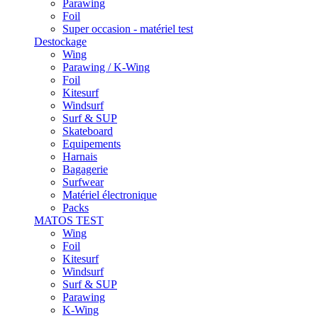
Parawing
Foil
Super occasion - matériel test
Destockage
Wing
Parawing / K-Wing
Foil
Kitesurf
Windsurf
Surf & SUP
Skateboard
Equipements
Harnais
Bagagerie
Surfwear
Matériel électronique
Packs
MATOS TEST
Wing
Foil
Kitesurf
Windsurf
Surf & SUP
Parawing
K-Wing