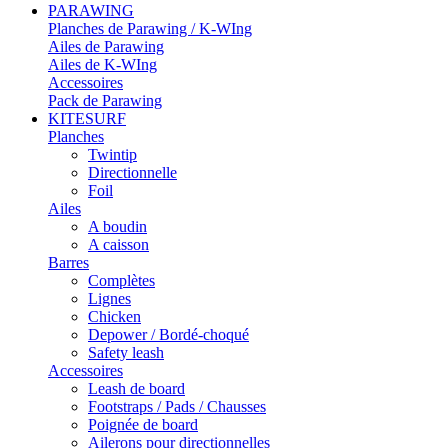
PARAWING
Planches de Parawing / K-WIng
Ailes de Parawing
Ailes de K-WIng
Accessoires
Pack de Parawing
KITESURF
Planches
Twintip
Directionnelle
Foil
Ailes
A boudin
A caisson
Barres
Complètes
Lignes
Chicken
Depower / Bordé-choqué
Safety leash
Accessoires
Leash de board
Footstraps / Pads / Chausses
Poignée de board
Ailerons pour directionnelles