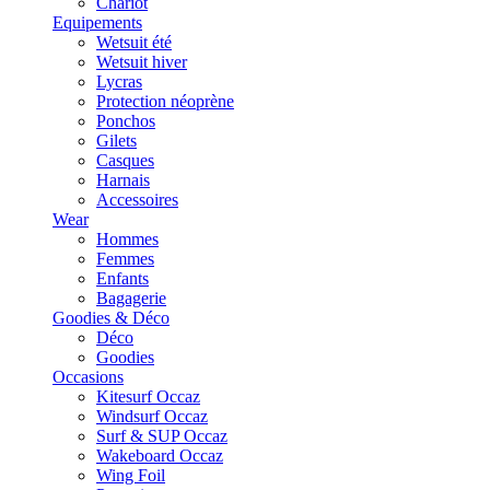
Chariot
Equipements
Wetsuit été
Wetsuit hiver
Lycras
Protection néoprène
Ponchos
Gilets
Casques
Harnais
Accessoires
Wear
Hommes
Femmes
Enfants
Bagagerie
Goodies & Déco
Déco
Goodies
Occasions
Kitesurf Occaz
Windsurf Occaz
Surf & SUP Occaz
Wakeboard Occaz
Wing Foil