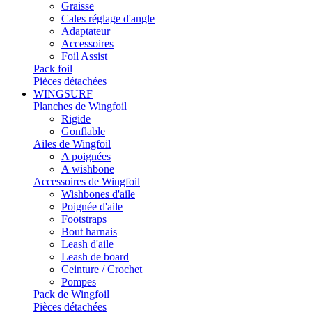
Graisse
Cales réglage d'angle
Adaptateur
Accessoires
Foil Assist
Pack foil
Pièces détachées
WINGSURF
Planches de Wingfoil
Rigide
Gonflable
Ailes de Wingfoil
A poignées
A wishbone
Accessoires de Wingfoil
Wishbones d'aile
Poignée d'aile
Footstraps
Bout harnais
Leash d'aile
Leash de board
Ceinture / Crochet
Pompes
Pack de Wingfoil
Pièces détachées