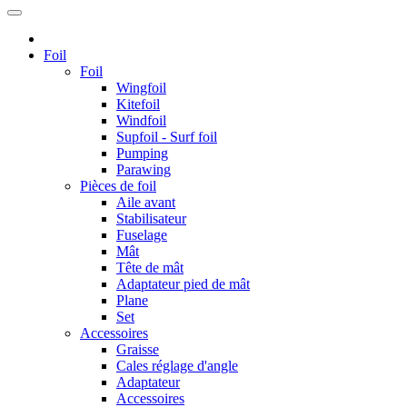
Foil
Foil
Wingfoil
Kitefoil
Windfoil
Supfoil - Surf foil
Pumping
Parawing
Pièces de foil
Aile avant
Stabilisateur
Fuselage
Mât
Tête de mât
Adaptateur pied de mât
Plane
Set
Accessoires
Graisse
Cales réglage d'angle
Adaptateur
Accessoires