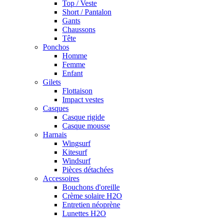
Top / Veste
Short / Pantalon
Gants
Chaussons
Tête
Ponchos
Homme
Femme
Enfant
Gilets
Flottaison
Impact vestes
Casques
Casque rigide
Casque mousse
Harnais
Wingsurf
Kitesurf
Windsurf
Pièces détachées
Accessoires
Bouchons d'oreille
Crème solaire H2O
Entretien néoprène
Lunettes H2O