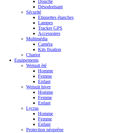
Douche
Désodorisant
Sécurité
Etiquettes étanches
Lampes
Tracker GPS
Accessoires
Multimédia
Caméra
Kits fixation
Chariot
Equipements
Wetsuit été
Homme
Femme
Enfant
Wetsuit hiver
Homme
Femme
Enfant
Lycras
Homme
Femme
Enfant
Protection néoprène