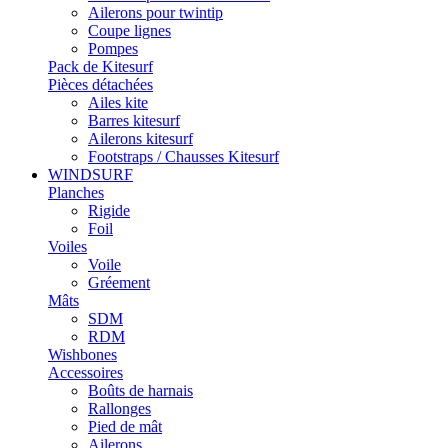
Ailerons pour twintip
Coupe lignes
Pompes
Pack de Kitesurf
Pièces détachées
Ailes kite
Barres kitesurf
Ailerons kitesurf
Footstraps / Chausses Kitesurf
WINDSURF
Planches
Rigide
Foil
Voiles
Voile
Gréement
Mâts
SDM
RDM
Wishbones
Accessoires
Boûts de harnais
Rallonges
Pied de mât
Ailerons