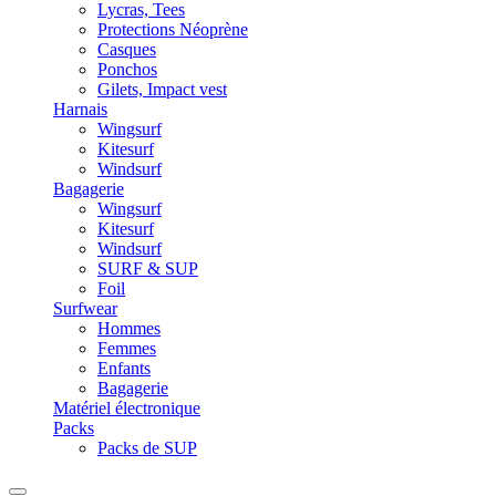
Lycras, Tees
Protections Néoprène
Casques
Ponchos
Gilets, Impact vest
Harnais
Wingsurf
Kitesurf
Windsurf
Bagagerie
Wingsurf
Kitesurf
Windsurf
SURF & SUP
Foil
Surfwear
Hommes
Femmes
Enfants
Bagagerie
Matériel électronique
Packs
Packs de SUP