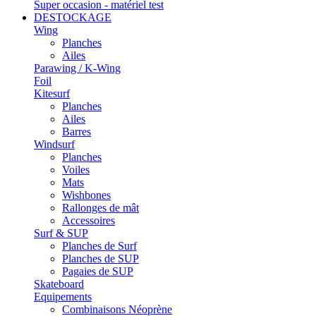
Super occasion - matériel test
DESTOCKAGE
Wing
Planches
Ailes
Parawing / K-Wing
Foil
Kitesurf
Planches
Ailes
Barres
Windsurf
Planches
Voiles
Mats
Wishbones
Rallonges de mât
Accessoires
Surf & SUP
Planches de Surf
Planches de SUP
Pagaies de SUP
Skateboard
Equipements
Combinaisons Néoprène