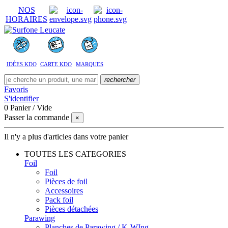
NOS
HORAIRES
IDÉES KDO
CARTE KDO
MARQUES
rechercher
Favoris
S'identifier
0
Panier
/
Vide
Passer la commande
×
Il n'y a plus d'articles dans votre panier
TOUTES LES CATEGORIES
Foil
Foil
Pièces de foil
Accessoires
Pack foil
Pièces détachées
Parawing
Planches de Parawing / K-WIng