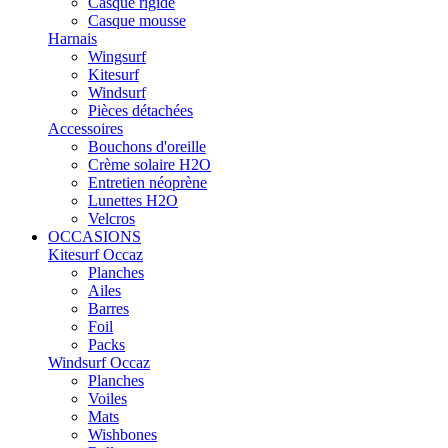
Casque rigide
Casque mousse
Harnais
Wingsurf
Kitesurf
Windsurf
Pièces détachées
Accessoires
Bouchons d'oreille
Crème solaire H2O
Entretien néoprène
Lunettes H2O
Velcros
OCCASIONS
Kitesurf Occaz
Planches
Ailes
Barres
Foil
Packs
Windsurf Occaz
Planches
Voiles
Mats
Wishbones