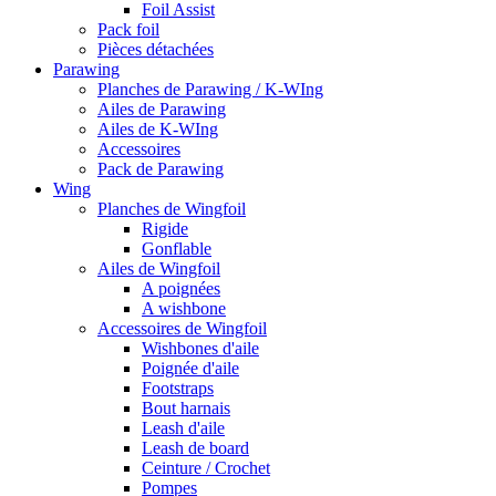
Foil Assist
Pack foil
Pièces détachées
Parawing
Planches de Parawing / K-WIng
Ailes de Parawing
Ailes de K-WIng
Accessoires
Pack de Parawing
Wing
Planches de Wingfoil
Rigide
Gonflable
Ailes de Wingfoil
A poignées
A wishbone
Accessoires de Wingfoil
Wishbones d'aile
Poignée d'aile
Footstraps
Bout harnais
Leash d'aile
Leash de board
Ceinture / Crochet
Pompes