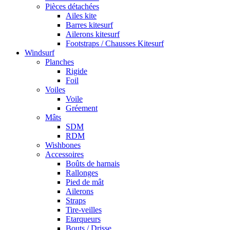
Pièces détachées
Ailes kite
Barres kitesurf
Ailerons kitesurf
Footstraps / Chausses Kitesurf
Windsurf
Planches
Rigide
Foil
Voiles
Voile
Gréement
Mâts
SDM
RDM
Wishbones
Accessoires
Boûts de harnais
Rallonges
Pied de mât
Ailerons
Straps
Tire-veilles
Etarqueurs
Bouts / Drisse