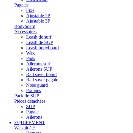
Pagaies
Fixe
Ajustable 2P
Ajustable 3P
Bodyboard
Accessoires
Leash de surf
Leash de SUP
Leash bodyboard
Wax
Pads
Ailerons surf
Ailerons SUP
Rail saver board
Rail saver pagaie
Nose guard
Pompes
Pack de SUP
Pièces détachées
SUP
Pagaie
Ailerons
EQUIPEMENT
Wetsuit été