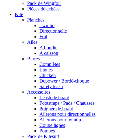
Pack de Wingfoil
Pièces détachées
Kite
Planches
Twintip
Directionnelle
Foil
Ailes
A boudin
A caisson
Barres
Complètes
Lignes
Chicken
Depower / Bordé-choqué
Safety leash
Accessoires
Leash de board
Footstraps / Pads / Chausses
Poignée de board
Ailerons pour directionnelles
Ailerons pour twintip
Coupe lignes
Pompes
Pack de Kitesurf