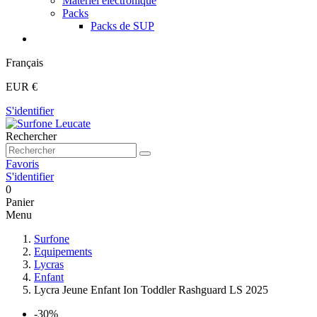
Matériel électronique
Packs
Packs de SUP
Français
EUR €
S'identifier
Rechercher
Favoris
S'identifier
0
Panier
Menu
Surfone
Equipements
Lycras
Enfant
Lycra Jeune Enfant Ion Toddler Rashguard LS 2025
-30%