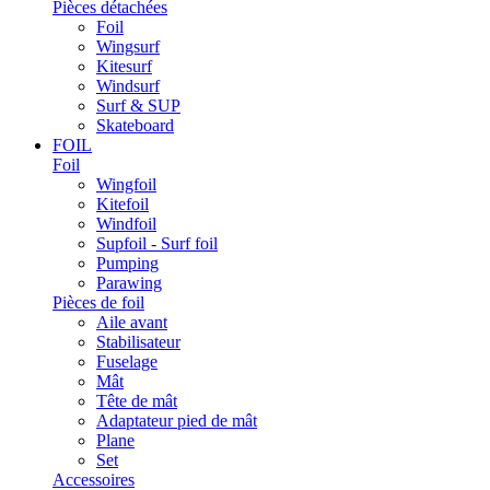
Pièces détachées
Foil
Wingsurf
Kitesurf
Windsurf
Surf & SUP
Skateboard
FOIL
Foil
Wingfoil
Kitefoil
Windfoil
Supfoil - Surf foil
Pumping
Parawing
Pièces de foil
Aile avant
Stabilisateur
Fuselage
Mât
Tête de mât
Adaptateur pied de mât
Plane
Set
Accessoires