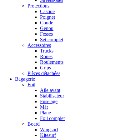
Streetskates
Protections
Casque
Poignet
Coude
Genou
Fesses
Set complet
Accessoires
Trucks
Roues
Roulements
Grips
Pièces détachées
Bagagerie
Foil
Aile avant
Stabilisateur
Fuselage
Mât
Plane
Foil complet
Board
Wingsurf
Kitesurf