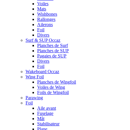
Voiles
Mats
Wishbones
Rallonges
Ailerons
Foil
Divers
Surf & SUP Occaz
Planches de Surf
Planches de SUP
Pagaies de SUP
Divers
Foil
Wakeboard Occaz
Wing Foil
Planches de Wingfoil
Voiles de Wing
Foils de Wingfoil
Parawing
Foil
Aile avant
Fuselage
Mât
Stabilisateur
Plane