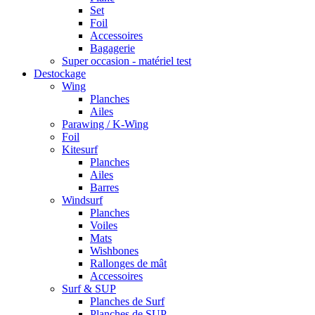
Set
Foil
Accessoires
Bagagerie
Super occasion - matériel test
Destockage
Wing
Planches
Ailes
Parawing / K-Wing
Foil
Kitesurf
Planches
Ailes
Barres
Windsurf
Planches
Voiles
Mats
Wishbones
Rallonges de mât
Accessoires
Surf & SUP
Planches de Surf
Planches de SUP