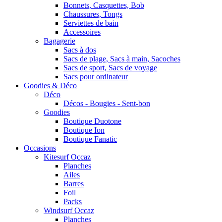
Bonnets, Casquettes, Bob
Chaussures, Tongs
Serviettes de bain
Accessoires
Bagagerie
Sacs à dos
Sacs de plage, Sacs à main, Sacoches
Sacs de sport, Sacs de voyage
Sacs pour ordinateur
Goodies & Déco
Déco
Décos - Bougies - Sent-bon
Goodies
Boutique Duotone
Boutique Ion
Boutique Fanatic
Occasions
Kitesurf Occaz
Planches
Ailes
Barres
Foil
Packs
Windsurf Occaz
Planches