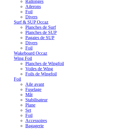
Rallonges
Ailerons
Foil
Divers
Surf & SUP Occaz
Planches de Surf
Planches de SUP
Pagaies de SUP
Divers
Foil
Wakeboard Occaz
Wing Foil
Planches de Wingfoil
Voiles de Wing
Foils de Wingfoil
Foil
Aile avant
Fuselage
Mât
Stabilisateur
Plane
Set
Foil
Accessoires
Bagagerie