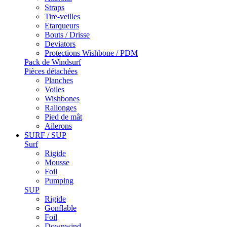
Straps
Tire-veilles
Etarqueurs
Bouts / Drisse
Deviators
Protections Wishbone / PDM
Pack de Windsurf
Pièces détachées
Planches
Voiles
Wishbones
Rallonges
Pied de mât
Ailerons
SURF / SUP
Surf
Rigide
Mousse
Foil
Pumping
SUP
Rigide
Gonflable
Foil
Downwind