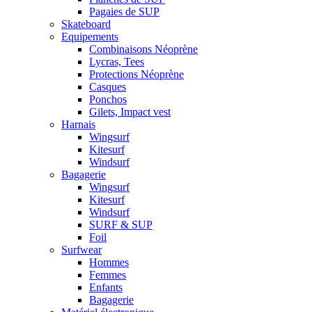
Pagaies de SUP
Skateboard
Equipements
Combinaisons Néoprène
Lycras, Tees
Protections Néoprène
Casques
Ponchos
Gilets, Impact vest
Harnais
Wingsurf
Kitesurf
Windsurf
Bagagerie
Wingsurf
Kitesurf
Windsurf
SURF & SUP
Foil
Surfwear
Hommes
Femmes
Enfants
Bagagerie