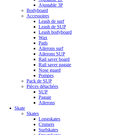
Ajustable 3P
Bodyboard
Accessoires
Leash de surf
Leash de SUP
Leash bodyboard
Wax
Pads
Ailerons surf
Ailerons SUP
Rail saver board
Rail saver pagaie
Nose guard
Pompes
Pack de SUP
Pièces détachées
SUP
Pagaie
Ailerons
Skate
Skates
Longskates
Cruisers
Surfskates