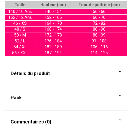
Taille
Hauteur (cm)
Tour de poitrine (cm)
140 / 10 Ans
140 - 154
56 - 66
152 / 12 Ans
152 - 166
66 - 76
46 / XS
164 - 170
72 - 82
48 / S
168 - 174
80 - 90
50 / M
172 - 178
88 - 99
52 / L
176 - 184
97 - 108
54 / XL
182 - 189
106 - 116
56 / XXL
187 - 194
114 - 125
Détails du produit
Pack
Commentaires (0)