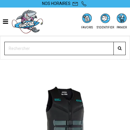
NOS HORAIRES
FAVORIS
S'IDENTIFIER
PANIER
SURFONE
EQUIPEMENTS
GILETS
FLOTTAISON
GILET DE FLOTTAISON ION BOOSTER VEST 50N FZ 2026