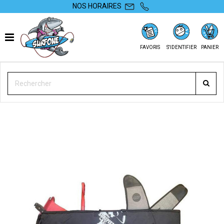
NOS HORAIRES
FAVORIS
S'IDENTIFIER
PANIER
SURFONE
BAGAGERIE
FOIL
FOIL COMPLET
MALLETTE FOIL SURFPISTOLS