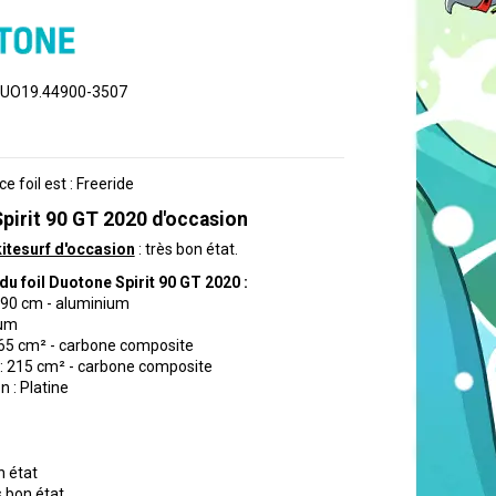
UO19.44900-3507
 foil est : Freeride
pirit 90 GT 2020 d'occasion
kitesurf d'occasion
: très bon état.
du foil Duotone Spirit 90 GT 2020 :
 90 cm - aluminium
ium
: 565 cm² - carbone composite
ur : 215 cm² - carbone composite
 : Platine
n état
s bon état