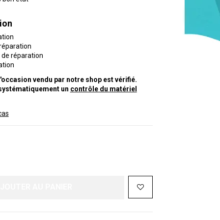
ion
ation
 réparation
 de réparation
ation
'occasion vendu par notre shop est vérifié.
 systématiquement un
contrôle du matériel
cas
JOUTER AU PANIER