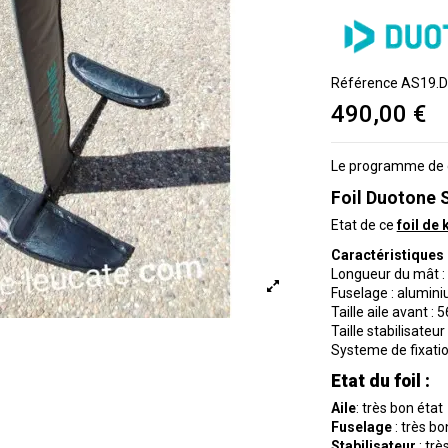
Référence
AS19.D
490,00 €
Le programme de ce
Foil Duotone S
Etat de ce
foil de 
Caractéristiques 
Longueur du mât :
Fuselage : alumin
Taille aile avant 
Taille stabilisate
Systeme de fixation
Etat du foil :
Aile
: très bon état
Fuselage
: très bo
Stabilisateur
: trè