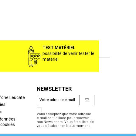
TEST MATÉRIEL
possibilité de venir tester le
matériel
NEWSLETTER
fone Leucate
ies
es
Vous acceptez que votre adresse
e-mail soit utilisée pour recevoir
 données
nos Newsletters. Vous êtes libre de
 cookies
vous désabonner à tout moment.