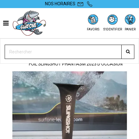
NOS HORAIRES
FAVORIS
S'IDENTIFIER
PANIER
SURFONE
OCCASIONS
WING FOIL
FOILS DE WINGFOIL
FOIL SLINGSHOT PHANTASM 2023 D'OCCASION