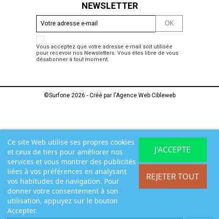
NEWSLETTER
Vous acceptez que votre adresse e-mail soit utilisée
pour recevoir nos Newsletters. Vous êtes libre de vous
désabonner à tout moment.
©Surfone 2026 - Créé par l'
Agence Web Cibleweb
Ce site Web utilise ses propres cookies
J'ACCEPTE
et ceux de tiers pour améliorer nos
services et vous montrer des publicités
liées à vos préférences en analysant
REJETER TOUT
vos habitudes de navigation. Pour
donner votre consentement à son
utilisation, appuyez sur le bouton
Accepter.