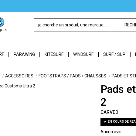
RECH
QUES
RF
PARAWING
KITESURF
WINDSURF
SURF / SUP
ACCESSOIRES
FOOTSTRAPS / PADS / CHAUSSES
PADS ET ST
Pads et
2
CARVED
EN COURS DE RÉ
Aucun avis