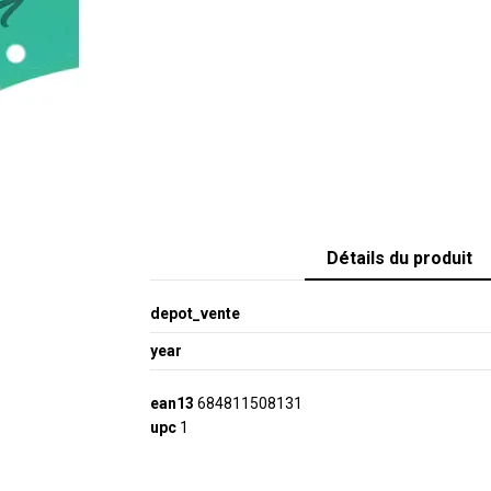
Détails du produit
depot_vente
year
ean13
684811508131
upc
1