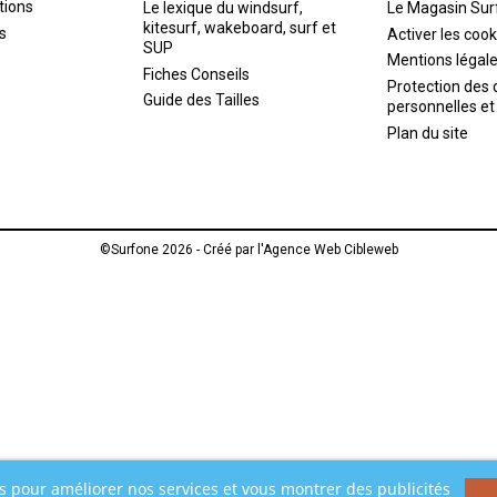
tions
Le lexique du windsurf,
Le Magasin Sur
kitesurf, wakeboard, surf et
s
Activer les cook
SUP
Mentions légal
Fiches Conseils
Protection des
Guide des Tailles
personnelles et
Plan du site
©Surfone 2026 - Créé par l'
Agence Web Cibleweb
rs pour améliorer nos services et vous montrer des publicités