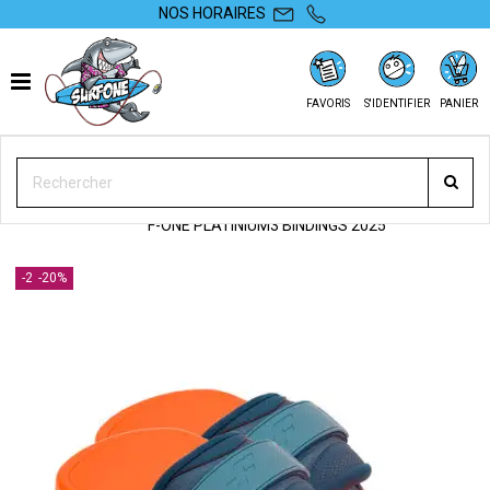
NOS HORAIRES
FAVORIS
S'IDENTIFIER
PANIER
SURFONE
KITE
ACCESSOIRES
FOOTSTRAPS / PADS / CHAUSSES
F-ONE PLATINIUM3 BINDINGS 2025
-20%
-20%