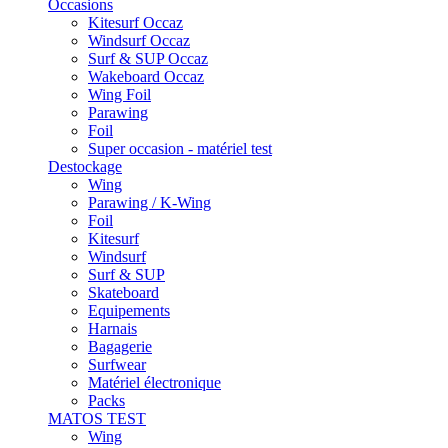
Occasions
Kitesurf Occaz
Windsurf Occaz
Surf & SUP Occaz
Wakeboard Occaz
Wing Foil
Parawing
Foil
Super occasion - matériel test
Destockage
Wing
Parawing / K-Wing
Foil
Kitesurf
Windsurf
Surf & SUP
Skateboard
Equipements
Harnais
Bagagerie
Surfwear
Matériel électronique
Packs
MATOS TEST
Wing