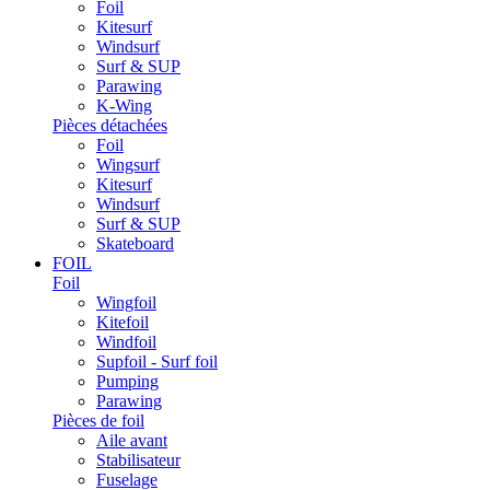
Foil
Kitesurf
Windsurf
Surf & SUP
Parawing
K-Wing
Pièces détachées
Foil
Wingsurf
Kitesurf
Windsurf
Surf & SUP
Skateboard
FOIL
Foil
Wingfoil
Kitefoil
Windfoil
Supfoil - Surf foil
Pumping
Parawing
Pièces de foil
Aile avant
Stabilisateur
Fuselage