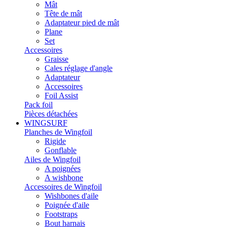
Mât
Tête de mât
Adaptateur pied de mât
Plane
Set
Accessoires
Graisse
Cales réglage d'angle
Adaptateur
Accessoires
Foil Assist
Pack foil
Pièces détachées
WINGSURF
Planches de Wingfoil
Rigide
Gonflable
Ailes de Wingfoil
A poignées
A wishbone
Accessoires de Wingfoil
Wishbones d'aile
Poignée d'aile
Footstraps
Bout harnais