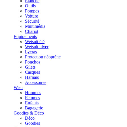
Etanche
Outils
Pompes
Voiture
Sécurité
Multimédia
Chariot
Equipements
Wetsuit été
Wetsuit hiver
Lycras
Protection néoprène
Ponchos
Gilets
Casques
Harnais
Accessoires
Wear
Hommes
Femmes
Enfants
Bagagerie
Goodies & Déco
Déco
Goodies