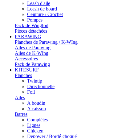
Leash d'aile
Leash de board
Ceinture / Crochet
Pompes
Pack de Wingfoil
Pièces détachées
PARAWING
Planches de Parawing / K-WIng
Ailes de Parawing
Ailes de K-WIng
Accessoires
Pack de Parawing
KITESURF
Planches
Twintip
Directionnelle
Foil
Ailes
A boudin
A caisson
Barres
Complètes
Lignes
Chicken
Depower / Bordé-choqué