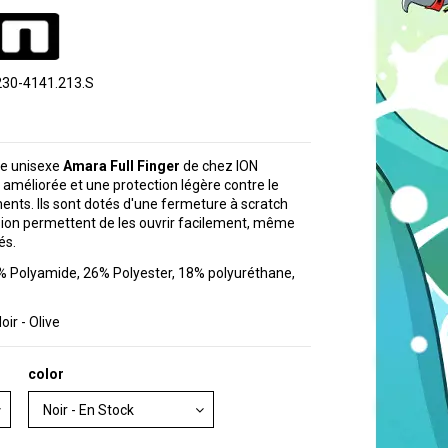
230-4141.213.S
ne unisexe
Amara Full Finger
de chez ION
 améliorée et une protection légère contre le
ments. Ils sont dotés d'une fermeture à scratch
ion permettent de les ouvrir facilement, même
és.
 Polyamide, 26% Polyester, 18% polyuréthane,
oir - Olive
color