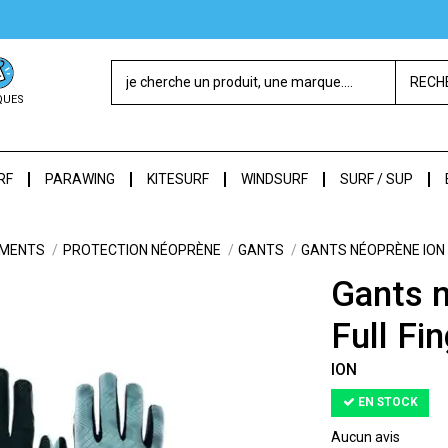
RECH
QUES
RF
PARAWING
KITESURF
WINDSURF
SURF / SUP
EMENTS
PROTECTION NÉOPRÈNE
GANTS
GANTS NÉOPRÈNE ION 
Gants 
Full Fi
ION
EN STOCK
Aucun avis