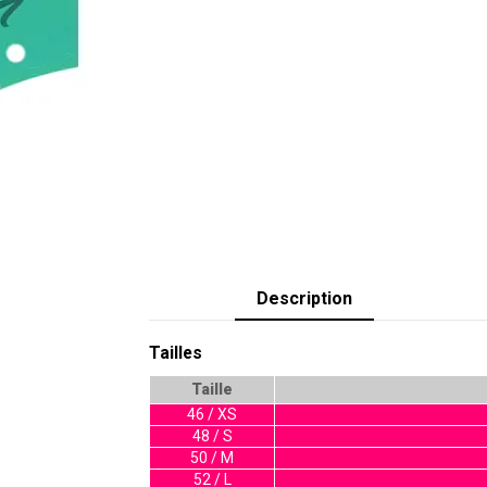
Description
Tailles
Taille
46 / XS
48 / S
50 / M
52 / L