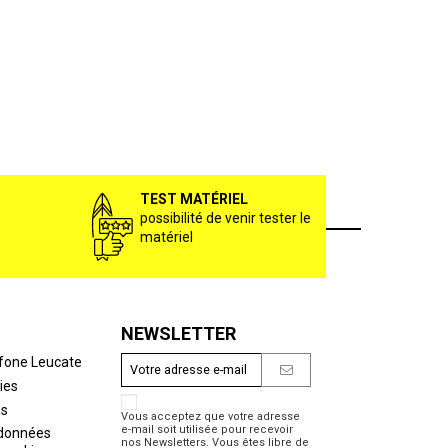
TEST MATÉRIEL
possibilité de venir tester le
matériel
NEWSLETTER
fone Leucate
ies
es
Vous acceptez que votre adresse
e-mail soit utilisée pour recevoir
 données
nos Newsletters. Vous êtes libre de