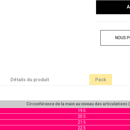
A
NOUS P
Détails du produit
Pack
Circonférence de la main au niveau des articulations 
19.5
20.5
21.5
22.5