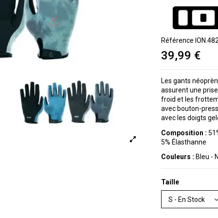
Référence
ION.48
39,99 €
Les gants néoprè
assurent une prise
froid et les frotte
avec bouton-press
avec les doigts gel
Composition :
51%
5% Élasthanne
Couleurs :
Bleu - N
Taille