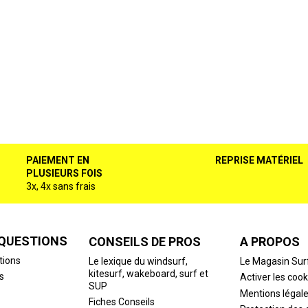
PAIEMENT EN
REPRISE MATÉRIEL
PLUSIEURS FOIS
3x, 4x sans frais
 QUESTIONS
CONSEILS DE PROS
A PROPOS
tions
Le lexique du windsurf,
Le Magasin Sur
kitesurf, wakeboard, surf et
s
Activer les cook
SUP
Mentions légal
Fiches Conseils