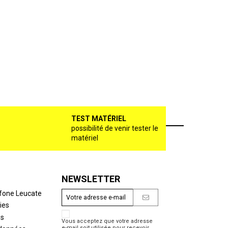
TEST MATÉRIEL
possibilité de venir tester le
matériel
NEWSLETTER
fone Leucate
ies
es
Vous acceptez que votre adresse
e-mail soit utilisée pour recevoir