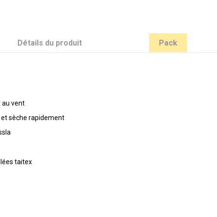
Détails du produit
Pack
t au vent
r et sèche rapidement
ssla
lées taitex