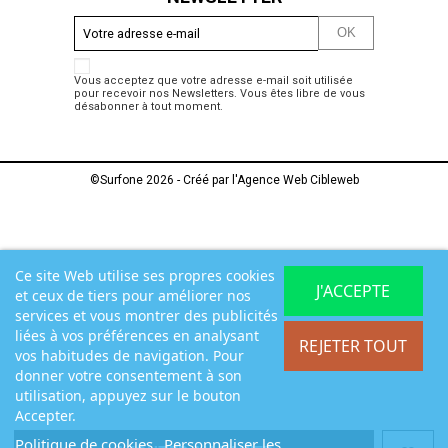
Vous acceptez que votre adresse e-mail soit utilisée
pour recevoir nos Newsletters. Vous êtes libre de vous
désabonner à tout moment.
©Surfone 2026 - Créé par l'
Agence Web Cibleweb
Ce site Web utilise ses propres cookies
J'ACCEPTE
et ceux de tiers pour améliorer nos
services et vous montrer des publicités
liées à vos préférences en analysant
REJETER TOUT
vos habitudes de navigation. Pour
donner votre consentement à son
utilisation, appuyez sur le bouton
Accepter.
Politique de cookies
Personnaliser les