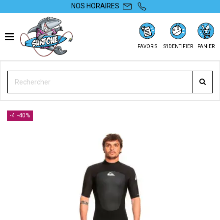
NOS HORAIRES
FAVORIS
S'IDENTIFIER
PANIER
SURFONE
EQUIPEMENTS
WETSUIT ÉTÉ
HOMME
SHORTY QUIKSILVER PROLOGUE 2/2 MM BACK ZIP 2024
-40%
-40%