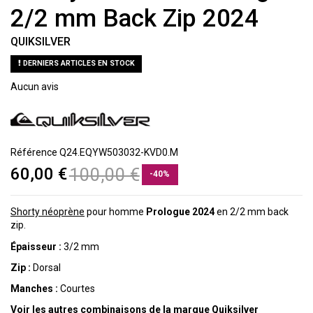
2/2 mm Back Zip 2024
QUIKSILVER
DERNIERS ARTICLES EN STOCK
Aucun avis
Référence
Q24.EQYW503032-KVD0.M
60,00 €
100,00 €
-40%
Shorty néoprène
pour homme
Prologue 2024
en 2/2 mm back
zip.
Épaisseur :
3/2 mm
Zip :
Dorsal
Manches :
Courtes
Voir les autres combinaisons de la marque Quiksilver