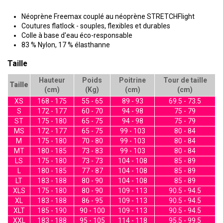
Néoprène Freemax couplé au néoprène STRETCHFlight
Coutures flatlock - souples, flexibles et durables
Colle à base d'eau éco-responsable
83 % Nylon, 17 % élasthanne
Taille
Hauteur
Poids
Poitrine
Tour de taille
Taille
(cm)
(Kg)
(cm)
(cm)
XS
168 - 175
55 - 65
89 - 93
69.5 - 73.5
S
172 - 177
60 - 70
94 - 98
75 - 79
ST
175 - 180
65 - 75
94 - 98
75 - 79
MS
172 - 177
65 - 75
99 - 103
80 - 84
M
175 - 180
70 - 80
99 - 103
80 - 84
MT
180 - 185
73 - 83
99 - 103
80 - 84
LS
175 - 180
73 - 73
104 - 108
85 - 89
L
180 - 185
77 - 87
104 - 108
85 - 89
LT
183 - 188
80 - 90
104 - 108
85 - 89
XLS
175 - 180
80 - 90
109 - 113
90.5 - 94.5
XL
183 - 188
86 - 95
109 - 113
90.5 - 94.5
XLT
185 - 190
90 - 100
109 - 113
90.5 - 94.5
XXL
183 - 188
95 - 105
114 - 118
95.5 - 99.5