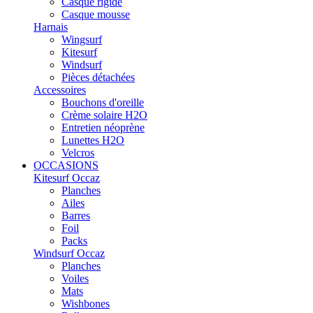
Casque rigide
Casque mousse
Harnais
Wingsurf
Kitesurf
Windsurf
Pièces détachées
Accessoires
Bouchons d'oreille
Crème solaire H2O
Entretien néoprène
Lunettes H2O
Velcros
OCCASIONS
Kitesurf Occaz
Planches
Ailes
Barres
Foil
Packs
Windsurf Occaz
Planches
Voiles
Mats
Wishbones