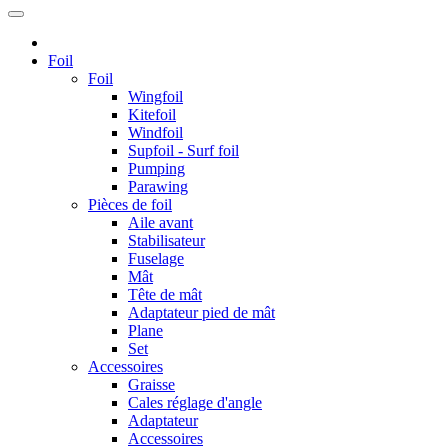
Foil
Foil
Wingfoil
Kitefoil
Windfoil
Supfoil - Surf foil
Pumping
Parawing
Pièces de foil
Aile avant
Stabilisateur
Fuselage
Mât
Tête de mât
Adaptateur pied de mât
Plane
Set
Accessoires
Graisse
Cales réglage d'angle
Adaptateur
Accessoires