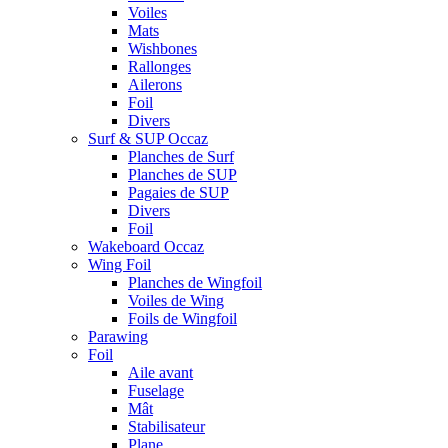
Voiles
Mats
Wishbones
Rallonges
Ailerons
Foil
Divers
Surf & SUP Occaz
Planches de Surf
Planches de SUP
Pagaies de SUP
Divers
Foil
Wakeboard Occaz
Wing Foil
Planches de Wingfoil
Voiles de Wing
Foils de Wingfoil
Parawing
Foil
Aile avant
Fuselage
Mât
Stabilisateur
Plane