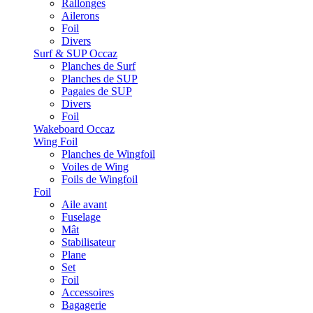
Rallonges
Ailerons
Foil
Divers
Surf & SUP Occaz
Planches de Surf
Planches de SUP
Pagaies de SUP
Divers
Foil
Wakeboard Occaz
Wing Foil
Planches de Wingfoil
Voiles de Wing
Foils de Wingfoil
Foil
Aile avant
Fuselage
Mât
Stabilisateur
Plane
Set
Foil
Accessoires
Bagagerie