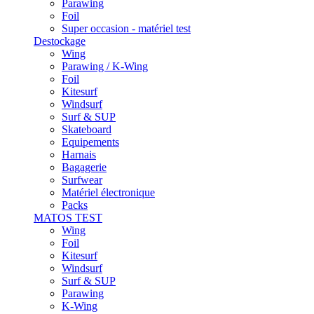
Parawing
Foil
Super occasion - matériel test
Destockage
Wing
Parawing / K-Wing
Foil
Kitesurf
Windsurf
Surf & SUP
Skateboard
Equipements
Harnais
Bagagerie
Surfwear
Matériel électronique
Packs
MATOS TEST
Wing
Foil
Kitesurf
Windsurf
Surf & SUP
Parawing
K-Wing