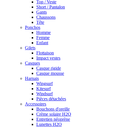
Top / Veste
Short / Pantalon
Gants
Chaussons
Tête
Ponchos
Homme
Femme
Enfant
Gilets
Flottaison
Impact vestes
Casques
Casque rigide
Casque mousse
Harnais
Wingsurf
Kitesurf
Windsurf
Pièces détachées
Accessoires
Bouchons d'oreille
Crème solaire H2O
Entretien néoprène
Lunettes H2O