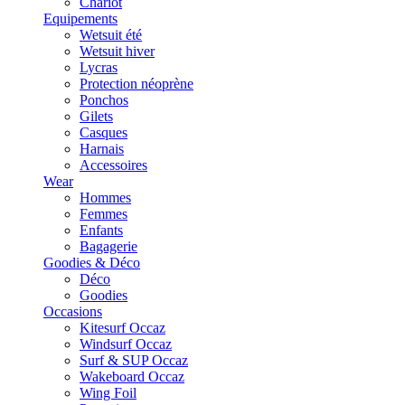
Chariot
Equipements
Wetsuit été
Wetsuit hiver
Lycras
Protection néoprène
Ponchos
Gilets
Casques
Harnais
Accessoires
Wear
Hommes
Femmes
Enfants
Bagagerie
Goodies & Déco
Déco
Goodies
Occasions
Kitesurf Occaz
Windsurf Occaz
Surf & SUP Occaz
Wakeboard Occaz
Wing Foil