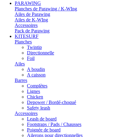
PARAWING
Planches de Parawing / K-WIng
Ailes de Parawing
Ailes de K-WIng
Accessoires
Pack de Parawing
KITESURF
Planches
Twintip
Directionnelle
Foil
Ailes
A boudin
A caisson
Barres
Complètes
Lignes
Chicken
Depower / Bordé-choqué
Safety leash
Accessoires
Leash de board
Footstraps / Pads / Chausses
Poignée de board
Ailerons pour directionnelles