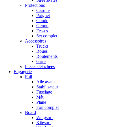
Streetskates
Protections
Casque
Poignet
Coude
Genou
Fesses
Set complet
Accessoires
Trucks
Roues
Roulements
Grips
Pièces détachées
Bagagerie
Foil
Aile avant
Stabilisateur
Fuselage
Mât
Plane
Foil complet
Board
Wingsurf
Kitesurf