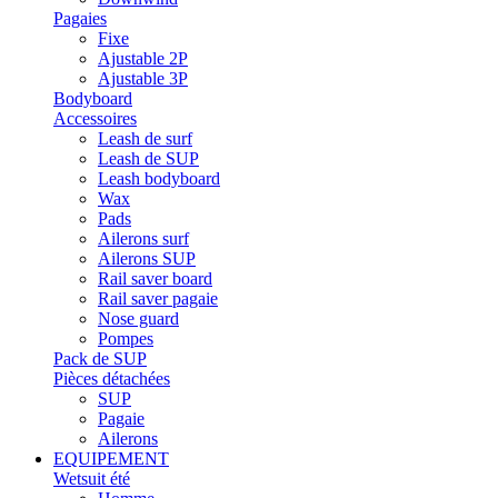
Pagaies
Fixe
Ajustable 2P
Ajustable 3P
Bodyboard
Accessoires
Leash de surf
Leash de SUP
Leash bodyboard
Wax
Pads
Ailerons surf
Ailerons SUP
Rail saver board
Rail saver pagaie
Nose guard
Pompes
Pack de SUP
Pièces détachées
SUP
Pagaie
Ailerons
EQUIPEMENT
Wetsuit été