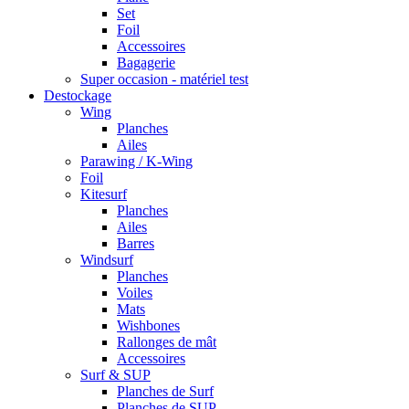
Set
Foil
Accessoires
Bagagerie
Super occasion - matériel test
Destockage
Wing
Planches
Ailes
Parawing / K-Wing
Foil
Kitesurf
Planches
Ailes
Barres
Windsurf
Planches
Voiles
Mats
Wishbones
Rallonges de mât
Accessoires
Surf & SUP
Planches de Surf
Planches de SUP