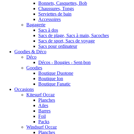
Bonnets, Casquettes, Bob
Chaussures, Tongs
Serviettes de bain
Accessoires
Bagagerie
Sacs à dos
Sacs de plage, Sacs à main, Sacoches
Sacs de sport, Sacs de voyage
Sacs pour ordinateur
Goodies & Déco
Déco
Décos - Bougies - Sent-bon
Goodies
Boutique Duotone
Boutique Ion
Boutique Fanatic
Occasions
Kitesurf Occaz
Planches
Ailes
Barres
Foil
Packs
Windsurf Occaz
Planches