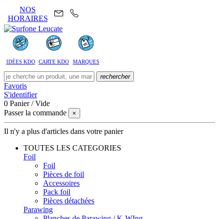
NOS
HORAIRES
IDÉES KDO
CARTE KDO
MARQUES
rechercher
Favoris
S'identifier
0
Panier
/
Vide
Passer la commande
×
Il n'y a plus d'articles dans votre panier
TOUTES LES CATEGORIES
Foil
Foil
Pièces de foil
Accessoires
Pack foil
Pièces détachées
Parawing
Planches de Parawing / K-WIng