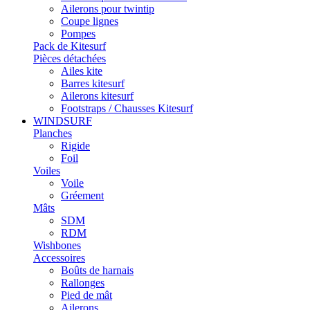
Ailerons pour twintip
Coupe lignes
Pompes
Pack de Kitesurf
Pièces détachées
Ailes kite
Barres kitesurf
Ailerons kitesurf
Footstraps / Chausses Kitesurf
WINDSURF
Planches
Rigide
Foil
Voiles
Voile
Gréement
Mâts
SDM
RDM
Wishbones
Accessoires
Boûts de harnais
Rallonges
Pied de mât
Ailerons