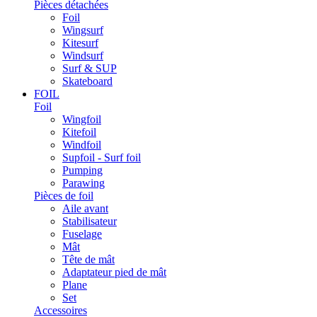
Pièces détachées
Foil
Wingsurf
Kitesurf
Windsurf
Surf & SUP
Skateboard
FOIL
Foil
Wingfoil
Kitefoil
Windfoil
Supfoil - Surf foil
Pumping
Parawing
Pièces de foil
Aile avant
Stabilisateur
Fuselage
Mât
Tête de mât
Adaptateur pied de mât
Plane
Set
Accessoires