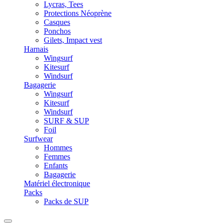
Lycras, Tees
Protections Néoprène
Casques
Ponchos
Gilets, Impact vest
Harnais
Wingsurf
Kitesurf
Windsurf
Bagagerie
Wingsurf
Kitesurf
Windsurf
SURF & SUP
Foil
Surfwear
Hommes
Femmes
Enfants
Bagagerie
Matériel électronique
Packs
Packs de SUP