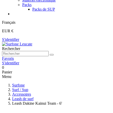
Matériel électronique
Packs
Packs de SUP
Français
EUR €
S'identifier
Rechercher
Favoris
S'identifier
0
Panier
Menu
Surfone
Surf / Sup
Accessoires
Leash de surf
Leash Dakine Kainui Team - 6'