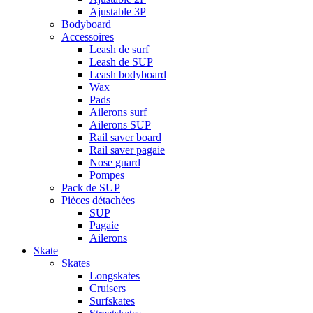
Ajustable 3P
Bodyboard
Accessoires
Leash de surf
Leash de SUP
Leash bodyboard
Wax
Pads
Ailerons surf
Ailerons SUP
Rail saver board
Rail saver pagaie
Nose guard
Pompes
Pack de SUP
Pièces détachées
SUP
Pagaie
Ailerons
Skate
Skates
Longskates
Cruisers
Surfskates