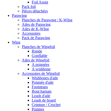
Foil Assist
Pack foil
Pièces détachées
Parawing
Planches de Parawing / K-WIng
Ailes de Parawing
Ailes de K-WIng
Accessoires
Pack de Parawing
Wing
Planches de Wingfoil
Rigide
Gonflable
Ailes de Wingfoil
A poignées
A wishbone
Accessoires de Wingfoil
Wishbones d'aile
Poignée d'aile
Footstraps
Bout harnais
Leash d'aile
Leash de board
Ceinture / Crochet
Pompes