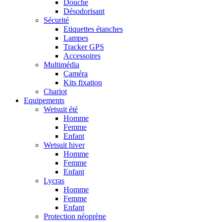
Douche
Désodorisant
Sécurité
Etiquettes étanches
Lampes
Tracker GPS
Accessoires
Multimédia
Caméra
Kits fixation
Chariot
Equipements
Wetsuit été
Homme
Femme
Enfant
Wetsuit hiver
Homme
Femme
Enfant
Lycras
Homme
Femme
Enfant
Protection néoprène