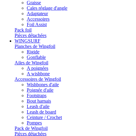
Graisse
Cales réglage d'angle
Adaptateur
Accessoires
Foil Assist
Pack foil
Pièces détachées
WINGSURF
Planches de Wingfoil
Rigide
Gonflable
Ailes de Wingfoil
A poignées
A wishbone
Accessoires de Wingfoil
Wishbones d'aile
Poignée d'aile
Footstraps
Bout harnais
Leash d'aile
Leash de board
Ceinture / Crochet
Pompes
Pack de Wingfoil
Pièces détachées