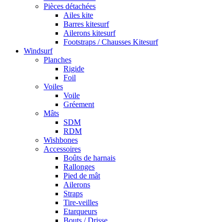
Pièces détachées
Ailes kite
Barres kitesurf
Ailerons kitesurf
Footstraps / Chausses Kitesurf
Windsurf
Planches
Rigide
Foil
Voiles
Voile
Gréement
Mâts
SDM
RDM
Wishbones
Accessoires
Boûts de harnais
Rallonges
Pied de mât
Ailerons
Straps
Tire-veilles
Etarqueurs
Bouts / Drisse