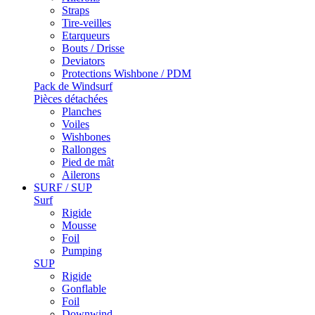
Straps
Tire-veilles
Etarqueurs
Bouts / Drisse
Deviators
Protections Wishbone / PDM
Pack de Windsurf
Pièces détachées
Planches
Voiles
Wishbones
Rallonges
Pied de mât
Ailerons
SURF / SUP
Surf
Rigide
Mousse
Foil
Pumping
SUP
Rigide
Gonflable
Foil
Downwind