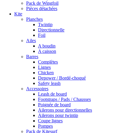
Pack de Wingfoil
Pièces détachées
Kite
Planches
Twintip
Directionnelle
Foil
Ailes
A boudin
A caisson
Barres
Complètes
Lignes
Chicken
Depower / Bordé-choqué
Safety leash
Accessoires
Leash de board
Footstraps / Pads / Chausses
Poignée de board
Ailerons pour directionnelles
Ailerons pour twintip
Coupe lignes
Pompes
Pack de Kitesurf