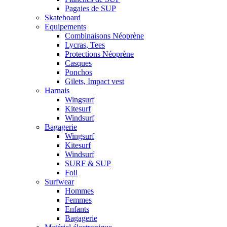
Pagaies de SUP
Skateboard
Equipements
Combinaisons Néoprène
Lycras, Tees
Protections Néoprène
Casques
Ponchos
Gilets, Impact vest
Harnais
Wingsurf
Kitesurf
Windsurf
Bagagerie
Wingsurf
Kitesurf
Windsurf
SURF & SUP
Foil
Surfwear
Hommes
Femmes
Enfants
Bagagerie