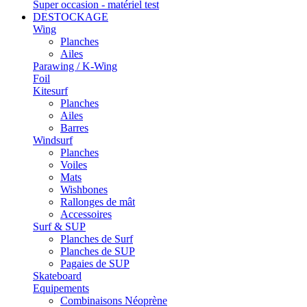
Super occasion - matériel test
DESTOCKAGE
Wing
Planches
Ailes
Parawing / K-Wing
Foil
Kitesurf
Planches
Ailes
Barres
Windsurf
Planches
Voiles
Mats
Wishbones
Rallonges de mât
Accessoires
Surf & SUP
Planches de Surf
Planches de SUP
Pagaies de SUP
Skateboard
Equipements
Combinaisons Néoprène