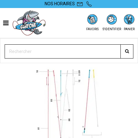
NOS HORAIRES
FAVORIS
S'IDENTIFIER
PANIER
SURFONE
KITE
BARRES
LIGNES
LIGNES WAKESTYLE BAR NORTH KITEBOARDING 2017