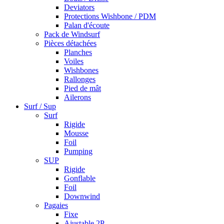
Deviators
Protections Wishbone / PDM
Palan d'écoute
Pack de Windsurf
Pièces détachées
Planches
Voiles
Wishbones
Rallonges
Pied de mât
Ailerons
Surf / Sup
Surf
Rigide
Mousse
Foil
Pumping
SUP
Rigide
Gonflable
Foil
Downwind
Pagaies
Fixe
Ajustable 2P