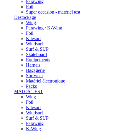
Parawing
Foil
Super occasion - matériel test
Destockage
Wing
Parawing / K-Wing
Foil
Kitesurf
Windsurf
Surf & SUP
Skateboard
Equipements
Harnais
Bagagerie
Surfwear
Matériel électronique
Packs
MATOS TEST
Wing
Foil
Kitesurf
Windsurf
Surf & SUP
Parawing
K-Wing