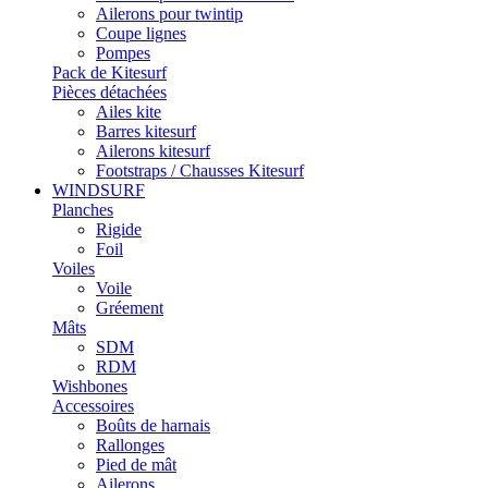
Ailerons pour twintip
Coupe lignes
Pompes
Pack de Kitesurf
Pièces détachées
Ailes kite
Barres kitesurf
Ailerons kitesurf
Footstraps / Chausses Kitesurf
WINDSURF
Planches
Rigide
Foil
Voiles
Voile
Gréement
Mâts
SDM
RDM
Wishbones
Accessoires
Boûts de harnais
Rallonges
Pied de mât
Ailerons