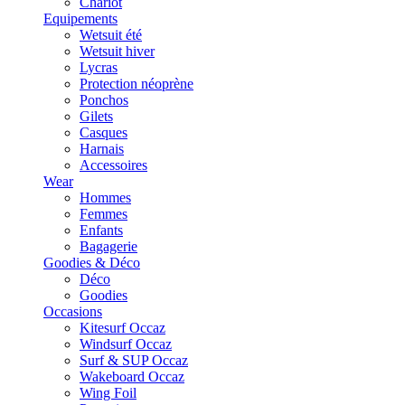
Chariot
Equipements
Wetsuit été
Wetsuit hiver
Lycras
Protection néoprène
Ponchos
Gilets
Casques
Harnais
Accessoires
Wear
Hommes
Femmes
Enfants
Bagagerie
Goodies & Déco
Déco
Goodies
Occasions
Kitesurf Occaz
Windsurf Occaz
Surf & SUP Occaz
Wakeboard Occaz
Wing Foil