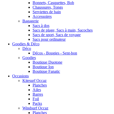
Bonnets, Casquettes, Bob
Chaussures, Tongs
Serviettes de bain
Accessoires
Bagagerie
Sacs à dos
Sacs de plage, Sacs à main, Sacoches
Sacs de sport, Sacs de voyage
Sacs pour ordinateur
Goodies & Déco
Déco
Décos - Bougies - Sent-bon
Goodies
Boutique Duotone
Boutique Ion
Boutique Fanatic
Occasions
Kitesurf Occaz
Planches
Ailes
Barres
Foil
Packs
Windsurf Occaz
Planches