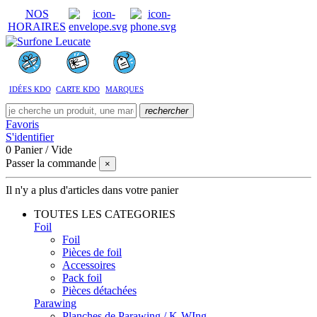
NOS
HORAIRES
IDÉES KDO
CARTE KDO
MARQUES
rechercher
Favoris
S'identifier
0
Panier
/
Vide
Passer la commande
×
Il n'y a plus d'articles dans votre panier
TOUTES LES CATEGORIES
Foil
Foil
Pièces de foil
Accessoires
Pack foil
Pièces détachées
Parawing
Planches de Parawing / K-WIng