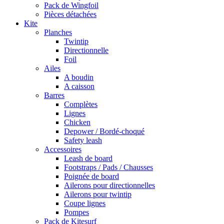
Pack de Wingfoil
Pièces détachées
Kite
Planches
Twintip
Directionnelle
Foil
Ailes
A boudin
A caisson
Barres
Complètes
Lignes
Chicken
Depower / Bordé-choqué
Safety leash
Accessoires
Leash de board
Footstraps / Pads / Chausses
Poignée de board
Ailerons pour directionnelles
Ailerons pour twintip
Coupe lignes
Pompes
Pack de Kitesurf