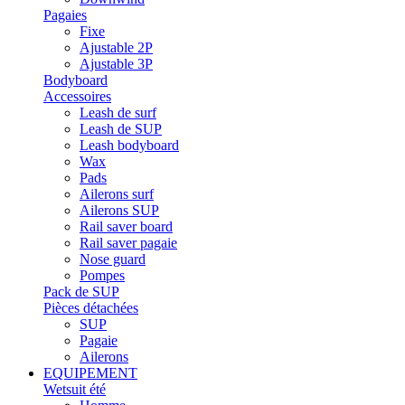
Pagaies
Fixe
Ajustable 2P
Ajustable 3P
Bodyboard
Accessoires
Leash de surf
Leash de SUP
Leash bodyboard
Wax
Pads
Ailerons surf
Ailerons SUP
Rail saver board
Rail saver pagaie
Nose guard
Pompes
Pack de SUP
Pièces détachées
SUP
Pagaie
Ailerons
EQUIPEMENT
Wetsuit été