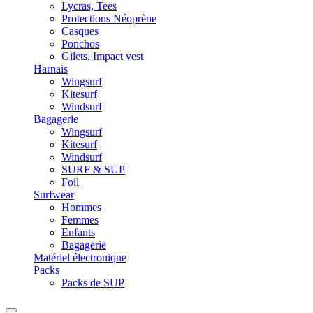
Lycras, Tees
Protections Néoprène
Casques
Ponchos
Gilets, Impact vest
Harnais
Wingsurf
Kitesurf
Windsurf
Bagagerie
Wingsurf
Kitesurf
Windsurf
SURF & SUP
Foil
Surfwear
Hommes
Femmes
Enfants
Bagagerie
Matériel électronique
Packs
Packs de SUP