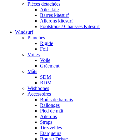
Pièces détachées
Ailes kite
Barres kitesurf
Ailerons kitesurf
Footstraps / Chausses Kitesurf
Windsurf
Planches
Rigide
Foil
Voiles
Voile
Gréement
Mâts
SDM
RDM
Wishbones
Accessoires
Boûts de harnais
Rallonges
Pied de mât
Ailerons
Straps
Tire-veilles
Etarqueurs
Bouts / Drisse