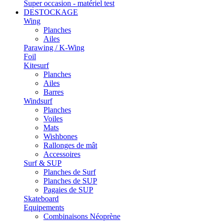
Super occasion - matériel test
DESTOCKAGE
Wing
Planches
Ailes
Parawing / K-Wing
Foil
Kitesurf
Planches
Ailes
Barres
Windsurf
Planches
Voiles
Mats
Wishbones
Rallonges de mât
Accessoires
Surf & SUP
Planches de Surf
Planches de SUP
Pagaies de SUP
Skateboard
Equipements
Combinaisons Néoprène