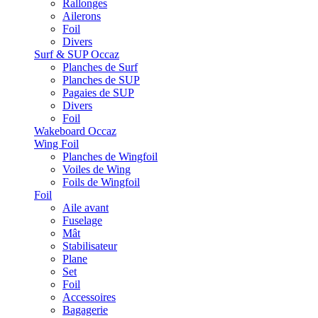
Rallonges
Ailerons
Foil
Divers
Surf & SUP Occaz
Planches de Surf
Planches de SUP
Pagaies de SUP
Divers
Foil
Wakeboard Occaz
Wing Foil
Planches de Wingfoil
Voiles de Wing
Foils de Wingfoil
Foil
Aile avant
Fuselage
Mât
Stabilisateur
Plane
Set
Foil
Accessoires
Bagagerie