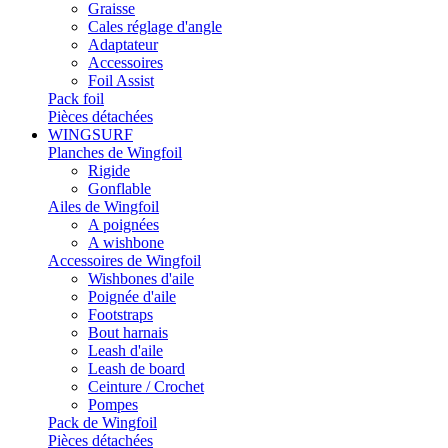
Graisse
Cales réglage d'angle
Adaptateur
Accessoires
Foil Assist
Pack foil
Pièces détachées
WINGSURF
Planches de Wingfoil
Rigide
Gonflable
Ailes de Wingfoil
A poignées
A wishbone
Accessoires de Wingfoil
Wishbones d'aile
Poignée d'aile
Footstraps
Bout harnais
Leash d'aile
Leash de board
Ceinture / Crochet
Pompes
Pack de Wingfoil
Pièces détachées