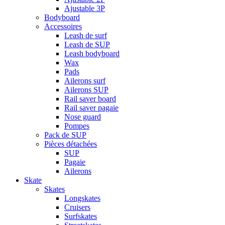
Ajustable 3P
Bodyboard
Accessoires
Leash de surf
Leash de SUP
Leash bodyboard
Wax
Pads
Ailerons surf
Ailerons SUP
Rail saver board
Rail saver pagaie
Nose guard
Pompes
Pack de SUP
Pièces détachées
SUP
Pagaie
Ailerons
Skate
Skates
Longskates
Cruisers
Surfskates