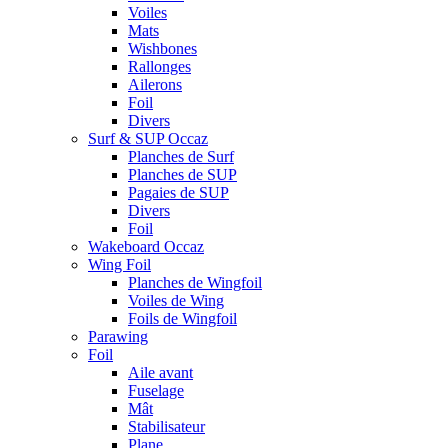
Voiles
Mats
Wishbones
Rallonges
Ailerons
Foil
Divers
Surf & SUP Occaz
Planches de Surf
Planches de SUP
Pagaies de SUP
Divers
Foil
Wakeboard Occaz
Wing Foil
Planches de Wingfoil
Voiles de Wing
Foils de Wingfoil
Parawing
Foil
Aile avant
Fuselage
Mât
Stabilisateur
Plane