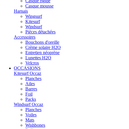
Casque rigide
Casque mousse
Harnais
Wingsurf
Kitesurf
Windsurf
Pièces détachées
Accessoires
Bouchons d'oreille
Crème solaire H2O
Entretien néoprène
Lunettes H2O
Velcros
OCCASIONS
Kitesurf Occaz
Planches
Ailes
Barres
Foil
Packs
Windsurf Occaz
Planches
Voiles
Mats
Wishbones