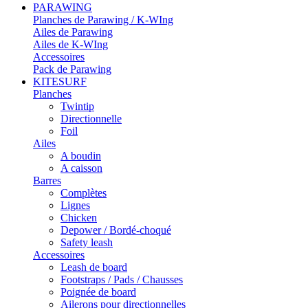
PARAWING
Planches de Parawing / K-WIng
Ailes de Parawing
Ailes de K-WIng
Accessoires
Pack de Parawing
KITESURF
Planches
Twintip
Directionnelle
Foil
Ailes
A boudin
A caisson
Barres
Complètes
Lignes
Chicken
Depower / Bordé-choqué
Safety leash
Accessoires
Leash de board
Footstraps / Pads / Chausses
Poignée de board
Ailerons pour directionnelles