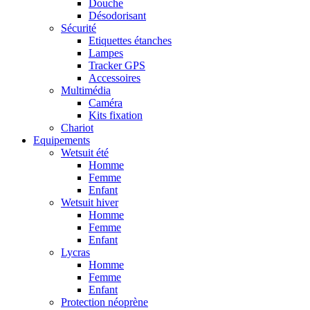
Douche
Désodorisant
Sécurité
Etiquettes étanches
Lampes
Tracker GPS
Accessoires
Multimédia
Caméra
Kits fixation
Chariot
Equipements
Wetsuit été
Homme
Femme
Enfant
Wetsuit hiver
Homme
Femme
Enfant
Lycras
Homme
Femme
Enfant
Protection néoprène