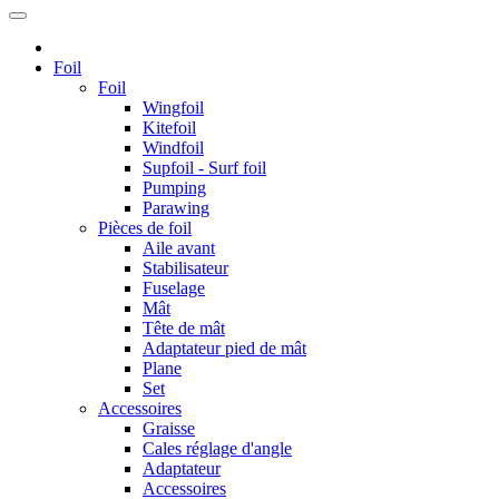
Foil
Foil
Wingfoil
Kitefoil
Windfoil
Supfoil - Surf foil
Pumping
Parawing
Pièces de foil
Aile avant
Stabilisateur
Fuselage
Mât
Tête de mât
Adaptateur pied de mât
Plane
Set
Accessoires
Graisse
Cales réglage d'angle
Adaptateur
Accessoires