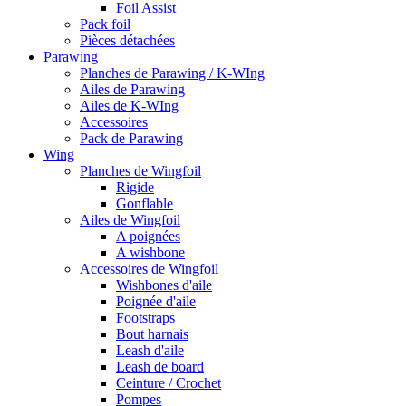
Foil Assist
Pack foil
Pièces détachées
Parawing
Planches de Parawing / K-WIng
Ailes de Parawing
Ailes de K-WIng
Accessoires
Pack de Parawing
Wing
Planches de Wingfoil
Rigide
Gonflable
Ailes de Wingfoil
A poignées
A wishbone
Accessoires de Wingfoil
Wishbones d'aile
Poignée d'aile
Footstraps
Bout harnais
Leash d'aile
Leash de board
Ceinture / Crochet
Pompes