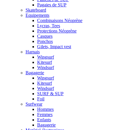
Pagaies de SUP
Skateboard
Equipements
Combinaisons Néoprène
Lycras, Tees
Protections Néoprène
Casques
Ponchos
Gilets, Impact vest
Harnais
Wingsurf
Kitesurf
Windsurf
Bagagerie
Wingsurf
Kitesurf
Windsurf
SURF & SUP
Foil
Surfwear
Hommes
Femmes
Enfants
Bagagerie