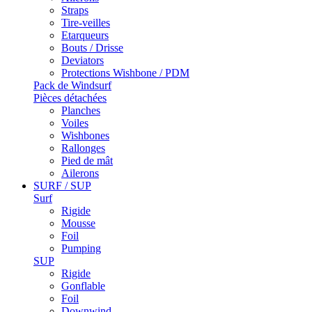
Straps
Tire-veilles
Etarqueurs
Bouts / Drisse
Deviators
Protections Wishbone / PDM
Pack de Windsurf
Pièces détachées
Planches
Voiles
Wishbones
Rallonges
Pied de mât
Ailerons
SURF / SUP
Surf
Rigide
Mousse
Foil
Pumping
SUP
Rigide
Gonflable
Foil
Downwind