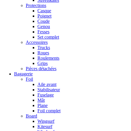
Streetskates
Protections
Casque
Poignet
Coude
Genou
Fesses
Set complet
Accessoires
Trucks
Roues
Roulements
Grips
Pièces détachées
Bagagerie
Foil
Aile avant
Stabilisateur
Fuselage
Mât
Plane
Foil complet
Board
Wingsurf
Kitesurf