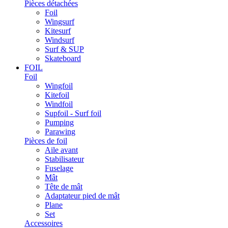
Pièces détachées
Foil
Wingsurf
Kitesurf
Windsurf
Surf & SUP
Skateboard
FOIL
Foil
Wingfoil
Kitefoil
Windfoil
Supfoil - Surf foil
Pumping
Parawing
Pièces de foil
Aile avant
Stabilisateur
Fuselage
Mât
Tête de mât
Adaptateur pied de mât
Plane
Set
Accessoires