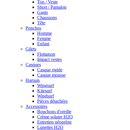
Top / Veste
Short / Pantalon
Gants
Chaussons
Tête
Ponchos
Homme
Femme
Enfant
Gilets
Flottaison
Impact vestes
Casques
Casque rigide
Casque mousse
Harnais
Wingsurf
Kitesurf
Windsurf
Pièces détachées
Accessoires
Bouchons d'oreille
Crème solaire H2O
Entretien néoprène
Lunettes H2O