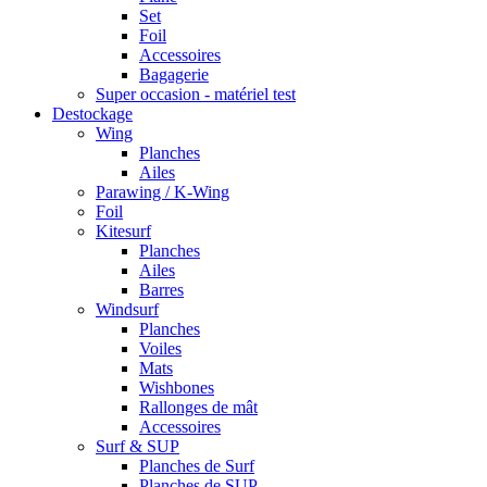
Set
Foil
Accessoires
Bagagerie
Super occasion - matériel test
Destockage
Wing
Planches
Ailes
Parawing / K-Wing
Foil
Kitesurf
Planches
Ailes
Barres
Windsurf
Planches
Voiles
Mats
Wishbones
Rallonges de mât
Accessoires
Surf & SUP
Planches de Surf
Planches de SUP