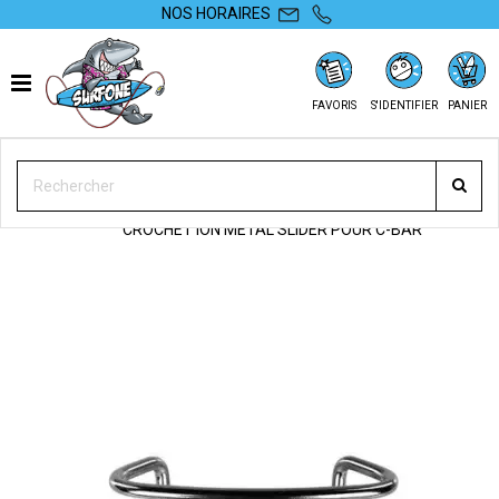
NOS HORAIRES
FAVORIS
S'IDENTIFIER
PANIER
SURFONE
EQUIPEMENTS
HARNAIS
PIÈCES DÉTACHÉES
CROCHET ION METAL SLIDER POUR C-BAR