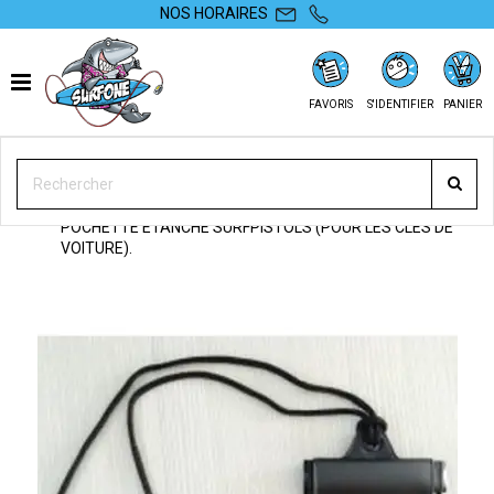
NOS HORAIRES
FAVORIS
S'IDENTIFIER
PANIER
SURFONE
ACCESSOIRES
ETANCHE
POCHETTE ÉTANCHE
POCHETTE ÉTANCHE SURFPISTOLS (POUR LES CLÉS DE
VOITURE).