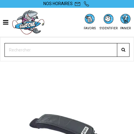
NOS HORAIRES
FAVORIS
S'IDENTIFIER
PANIER
SURFONE
WINDSURF
ACCESSOIRES
STRAPS
FOOTSTRAP ION WINDSURF