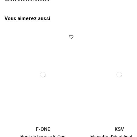
Vous aimerez aussi
F-ONE
KSV
Bout de harnais F-One
Etiquette d'identificati