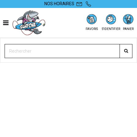
NOS HORAIRES
FAVORIS
S'IDENTIFIER
PANIER
SURFONE
OCCASIONS
WING FOIL
VOILES DE WING
AILE ZEEKO CARVE 6 M² 2021 D'OCCASION