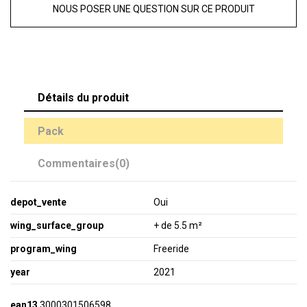
NOUS POSER UNE QUESTION SUR CE PRODUIT
Détails du produit
Pack
Commentaires
(0)
depot_vente
Oui
wing_surface_group
+ de 5.5 m²
program_wing
Freeride
year
2021
ean13
3000301506598