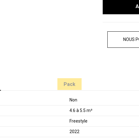
A
NOUS P
Pack
Non
4.6 à 5.5 m²
Freestyle
2022