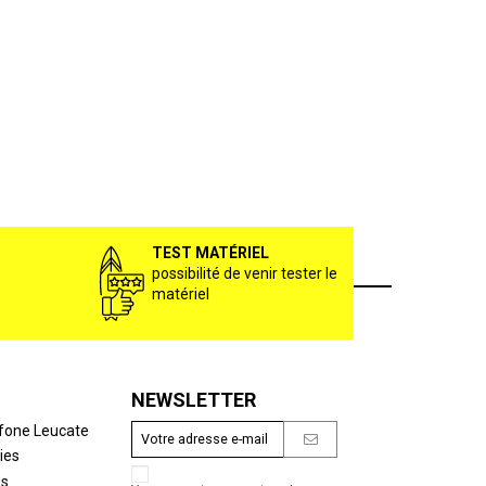
TEST MATÉRIEL
possibilité de venir tester le
matériel
NEWSLETTER
fone Leucate
ies
es