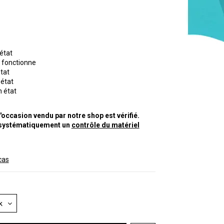
état
: fonctionne
état
 état
n état
'occasion vendu par notre shop est vérifié.
 systématiquement un
contrôle du matériel
cas