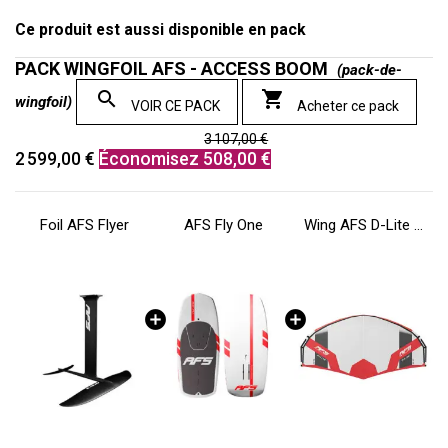
Ce produit est aussi disponible en pack
PACK WINGFOIL AFS - ACCESS BOOM
(pack-de-


wingfoil)
VOIR CE PACK
Acheter ce pack
3 107,00 €
2 599,00 €
Économisez 508,00 €
Foil AFS Flyer
AFS Fly One
Wing AFS D-Lite Boom