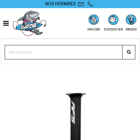
NOS HORAIRES
FAVORIS
S'IDENTIFIER
PANIER
SURFONE
FOIL
FOIL
WINGFOIL
FOIL AFS FLYER