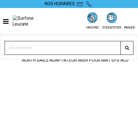
NOS HORAIRES
FAVORIS
S'IDENTIFIER
PANIER
SURFONE
WINDSURF
PIÈCES DÉTACHÉES
WISHBONES
NORTH SAILS ADAPTATEUR WISH POUR MÂT EPX ALU