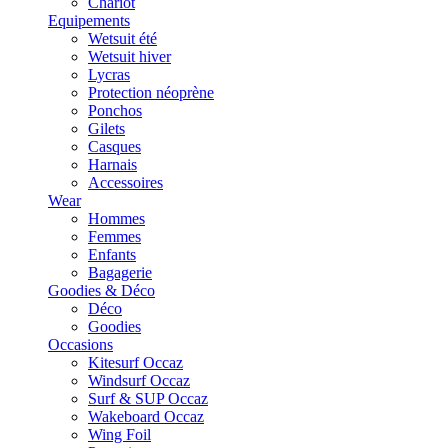
Chariot
Equipements
Wetsuit été
Wetsuit hiver
Lycras
Protection néoprène
Ponchos
Gilets
Casques
Harnais
Accessoires
Wear
Hommes
Femmes
Enfants
Bagagerie
Goodies & Déco
Déco
Goodies
Occasions
Kitesurf Occaz
Windsurf Occaz
Surf & SUP Occaz
Wakeboard Occaz
Wing Foil