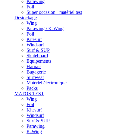
Parawing
Foil
Super occasion - matériel test
Destockage
Wing
Parawing / K-Wing
Foil
Kitesurf
Windsurf
Surf & SUP
Skateboard
Equipements
Harnais
Bagagerie
Surfwear
Matériel électronique
Packs
MATOS TEST
Wing
Foil
Kitesurf
Windsurf
Surf & SUP
Parawing
K-Wing