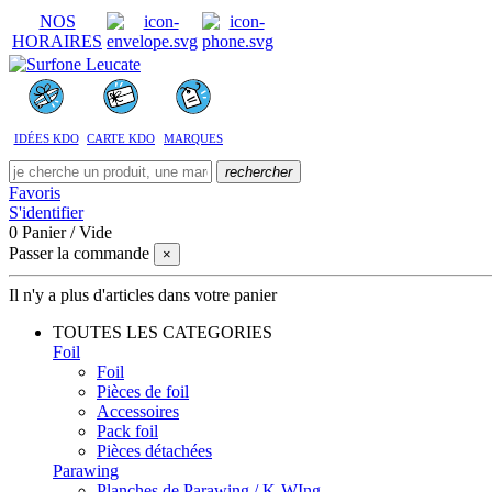
NOS
HORAIRES
IDÉES KDO
CARTE KDO
MARQUES
rechercher
Favoris
S'identifier
0
Panier
/
Vide
Passer la commande
×
Il n'y a plus d'articles dans votre panier
TOUTES LES CATEGORIES
Foil
Foil
Pièces de foil
Accessoires
Pack foil
Pièces détachées
Parawing
Planches de Parawing / K-WIng