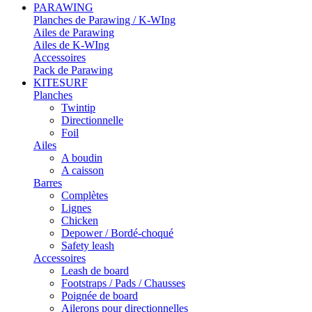
PARAWING
Planches de Parawing / K-WIng
Ailes de Parawing
Ailes de K-WIng
Accessoires
Pack de Parawing
KITESURF
Planches
Twintip
Directionnelle
Foil
Ailes
A boudin
A caisson
Barres
Complètes
Lignes
Chicken
Depower / Bordé-choqué
Safety leash
Accessoires
Leash de board
Footstraps / Pads / Chausses
Poignée de board
Ailerons pour directionnelles