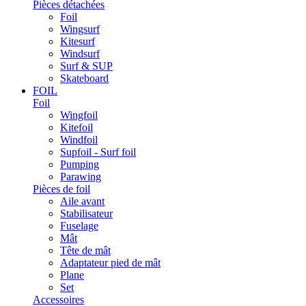
Pièces détachées
Foil
Wingsurf
Kitesurf
Windsurf
Surf & SUP
Skateboard
FOIL
Foil
Wingfoil
Kitefoil
Windfoil
Supfoil - Surf foil
Pumping
Parawing
Pièces de foil
Aile avant
Stabilisateur
Fuselage
Mât
Tête de mât
Adaptateur pied de mât
Plane
Set
Accessoires